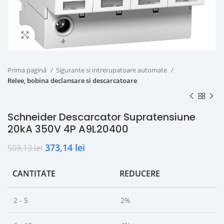
Click to enlarge
Prima pagină
Sigurante si intrerupatoare automate
Relee, bobina declansare si descarcatoare
Schneider Descarcator Supratensiune
20kA 350V 4P A9L20400
373,14
lei
503,13
lei
CANTITATE
REDUCERE
2 - 5
2%