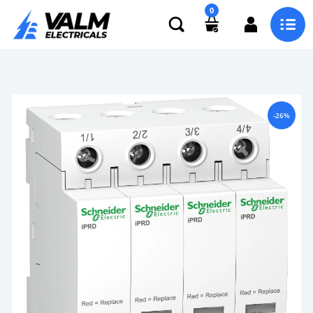
0
-26%