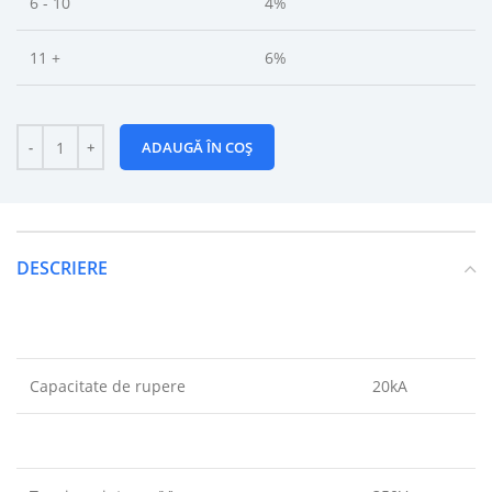
6 - 10
4%
11 +
6%
ADAUGĂ ÎN COȘ
DESCRIERE
Capacitate de rupere
20kA