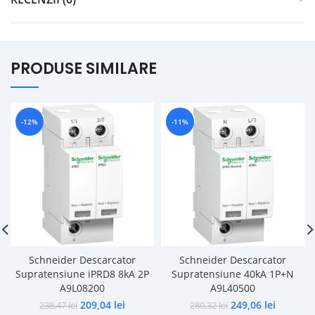
PRODUSE SIMILARE
-12%
-11%
Schneider Descarcator
Schneider Descarcator
Supratensiune iPRD8 8kA 2P
Supratensiune 40kA 1P+N
A9L08200
A9L40500
209,04
lei
249,06
lei
238,47
lei
280,32
lei