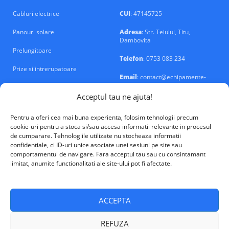
Cabluri electrice
CUI
: 47145725
Panouri solare
Adresa
: Str. Teiului, Titu,
Dambovita
Prelungitoare
Telefon
: 0753 083 234
Prize si intrerupatoare
Email
: contact@echipamente-
electrice.ro
Sigurante si tablouri
Acceptul tau ne ajuta!
Pentru a oferi cea mai buna experienta, folosim tehnologii precum
cookie-uri pentru a stoca si/sau accesa informatii relevante in procesul
de cumparare. Tehnologiile utilizate nu stocheaza informatii
confidentiale, ci ID-uri unice asociate unei sesiuni pe site sau
VALM Electrical Solutions © 2026
comportamentul de navigare. Fara acceptul tau sau cu consintamant
limitat, anumite functionalitati ale site-ului pot fi afectate.
ACCEPTA
REFUZA