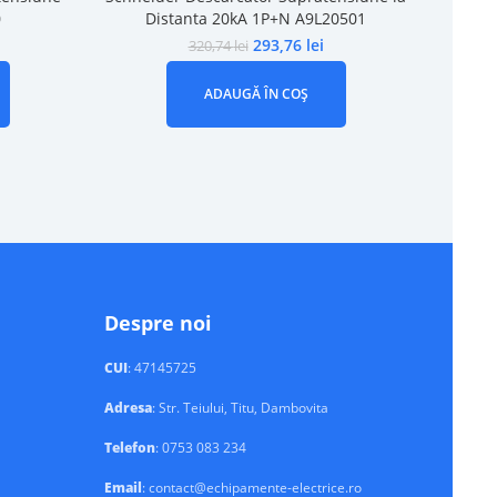
0
Distanta 20kA 1P+N A9L20501
293,76
lei
320,74
lei
ADAUGĂ ÎN COȘ
Despre noi
CUI
: 47145725
Adresa
: Str. Teiului, Titu, Dambovita
Telefon
: 0753 083 234
Email
: contact@echipamente-electrice.ro