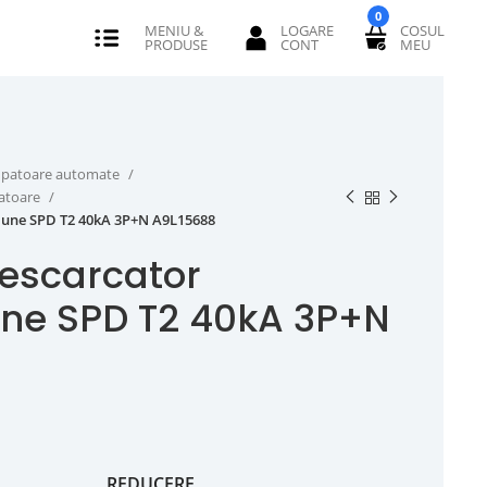
0
erupatoare automate
catoare
iune SPD T2 40kA 3P+N A9L15688
escarcator
ne SPD T2 40kA 3P+N
REDUCERE