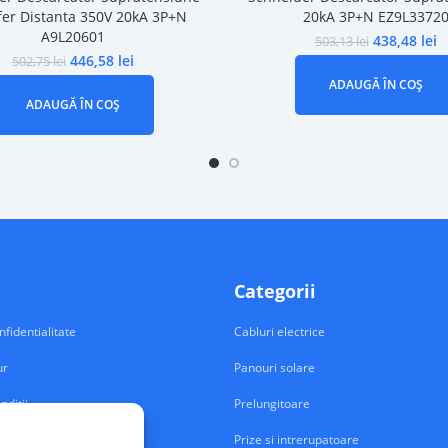
fer Distanta 350V 20kA 3P+N
20kA 3P+N EZ9L3372
A9L20601
438,48
lei
503,13
lei
446,58
lei
502,75
lei
ADAUGĂ ÎN COȘ
ADAUGĂ ÎN COȘ
Categorii
nfidentialitate
Cabluri electrice
ur
Panouri solare
nditii
Prelungitoare
Prize si intrerupatoare