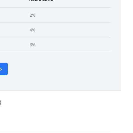
2%
4%
6%
Ș
)