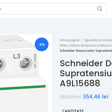
Prima pagină
Sigurante si intr
-8%
Relee, bobina declansare si descar
Schneider Descarcator Supratens
Schneider D
Supratensiu
A9L15688
354,46
lei
383,65
lei
CANTITATE