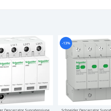
-13%
er Descarcator Supratensiune
Schneider Descarcator Supra