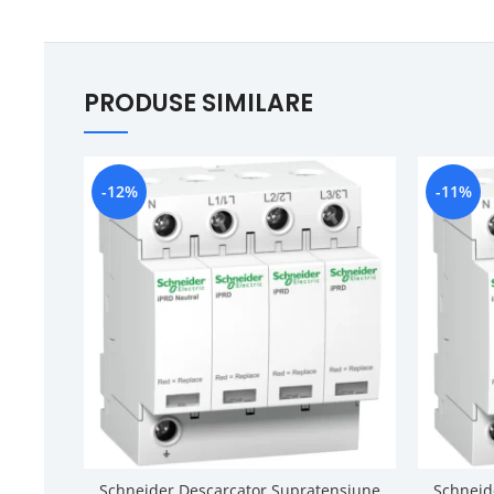
PRODUSE SIMILARE
-12%
-11%
Schneider Descarcator Supratensiune
Schneid