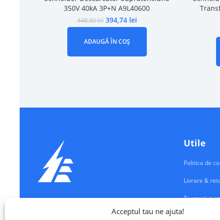
350V 40kA 3P+N A9L40600
Trans
394,74
lei
448,80
lei
ADAUGĂ ÎN COȘ
Utile
Politica de co
Livrare & ret
Termeni si co
Echipamente Electrice
Acceptul tau ne ajuta!
Contul meu