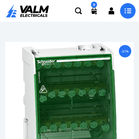
0
-21%