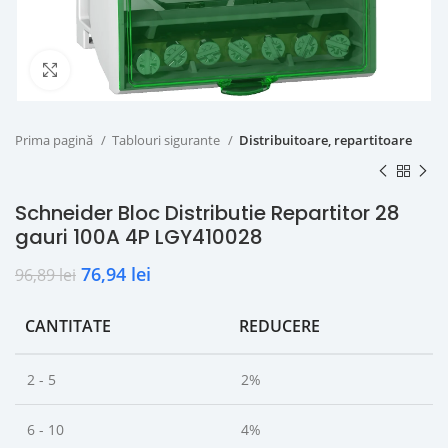
Click to enlarge
Prima pagină
Tablouri sigurante
Distribuitoare, repartitoare
Schneider Bloc Distributie Repartitor 28
gauri 100A 4P LGY410028
76,94
lei
96,89
lei
CANTITATE
REDUCERE
2 - 5
2%
6 - 10
4%