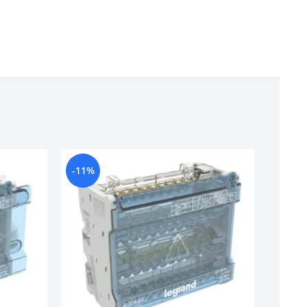
-11%
-15%