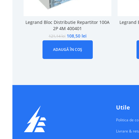
Legrand Bloc Distributie Repartitor 100A
Legrand B
2P 4M 400401
108,50
lei
121,14
lei
ADAUGĂ ÎN COȘ
Utile
Politica de co
Livrare & ret