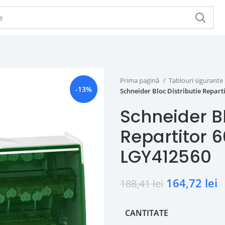
Prima pagină
Tablouri sigurante
-13%
Schneider Bloc Distributie Repart
Schneider Bl
Repartitor 6
LGY412560
164,72
lei
188,41
lei
CANTITATE