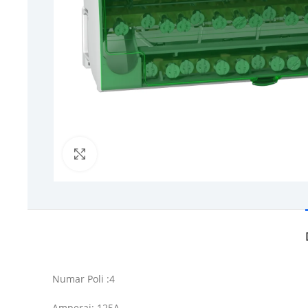
Click to enlarge
Numar Poli :4
Amperaj: 125A