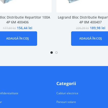
loc Distributie Repartitor 100A
Legrand Bloc Distributie Repar
4P 6M 400406
4P 8M 400407
156,44
lei
189,98
lei
177,69
lei
226,28
lei
ADAUGĂ ÎN COȘ
ADAUGĂ ÎN COȘ
Categorii
nfidentialitate
Cabluri electrice
ur
Panouri solare