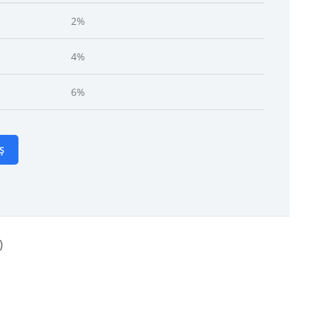
2%
4%
6%
Ș
)