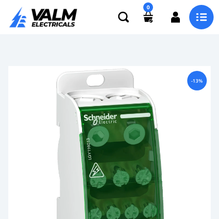
0
-13%