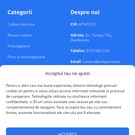
Categorii
Despre noi
Cabluri electrice
CUI
: 47145725
Panouri solare
Adresa
: Str. Teiului, Titu,
Dambovita
Prelungitoare
Telefon
: 0753 083 234
Prize si intrerupatoare
Email
: contact@echipamente-
electrice.ro
Sigurante si tablouri
Acceptul tau ne ajuta!
Pentru a oferi cea mai buna experienta, folosim tehnologii precum
cookie-uri pentru a stoca si/sau accesa informatii relevante in procesul
de cumparare. Tehnologiile utilizate nu stocheaza informatii
confidentiale, ci ID-uri unice asociate unei sesiuni pe site sau
VALM Electrical Solutions © 2026
comportamentul de navigare. Fara acceptul tau sau cu consintamant
limitat, anumite functionalitati ale site-ului pot fi afectate.
ACCEPTA