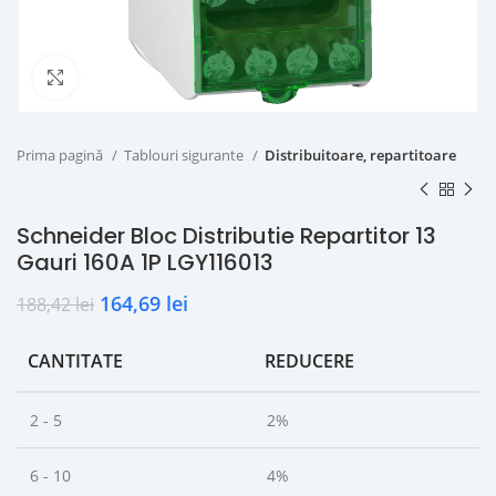
Click to enlarge
Prima pagină
Tablouri sigurante
Distribuitoare, repartitoare
Schneider Bloc Distributie Repartitor 13
Gauri 160A 1P LGY116013
164,69
lei
188,42
lei
CANTITATE
REDUCERE
2 - 5
2%
6 - 10
4%