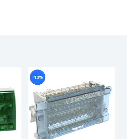
-10%
-11%