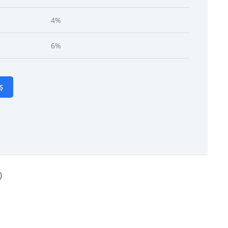
4%
6%
Ș
)