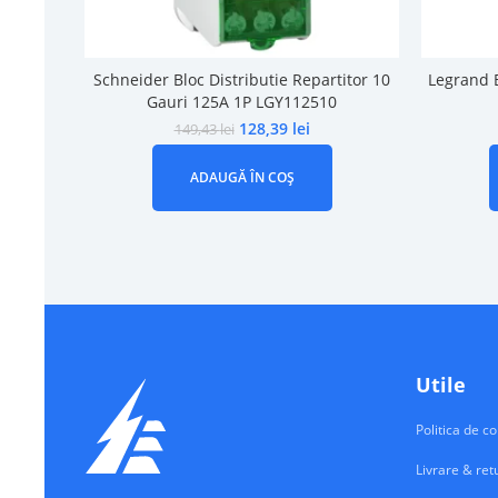
Schneider Bloc Distributie Repartitor 10
Legrand B
Gauri 125A 1P LGY112510
128,39
lei
149,43
lei
ADAUGĂ ÎN COȘ
Utile
Politica de co
Livrare & ret