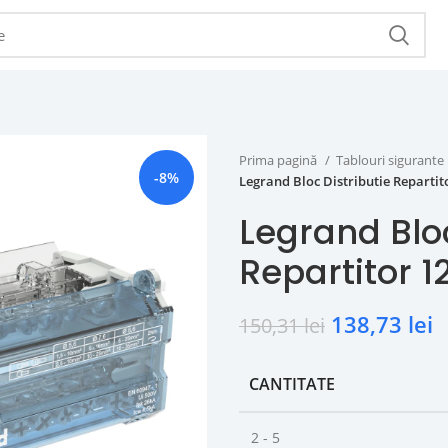
Prima pagină
Tablouri sigurante
-8%
Legrand Bloc Distributie Reparti
Legrand Bloc
Repartitor 
138,73
lei
150,31
lei
CANTITATE
2 - 5