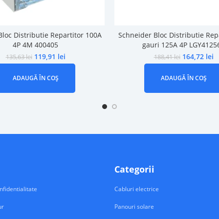
loc Distributie Repartitor 100A
Schneider Bloc Distributie Rep
4P 4M 400405
gauri 125A 4P LGY4125
119,91
lei
164,72
lei
135,63
lei
188,41
lei
ADAUGĂ ÎN COȘ
ADAUGĂ ÎN COȘ
Categorii
nfidentialitate
Cabluri electrice
ur
Panouri solare