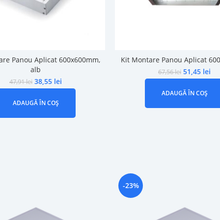
are Panou Aplicat 600x600mm,
Kit Montare Panou Aplicat 6
alb
51,45
lei
67,56
lei
38,55
lei
47,91
lei
ADAUGĂ ÎN COȘ
ADAUGĂ ÎN COȘ
-23%