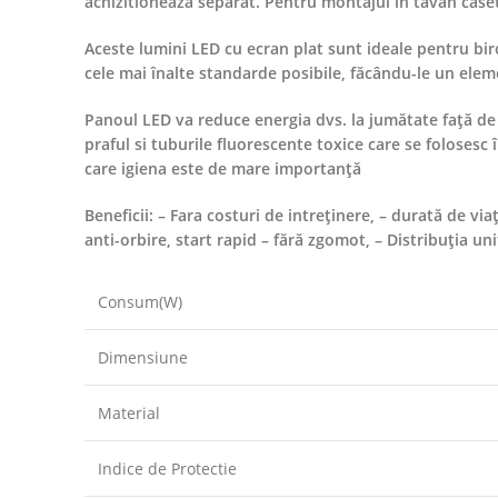
achizitioneaza separat. Pentru montajul in tavan caset
Aceste lumini LED cu ecran plat sunt ideale pentru birou
cele mai înalte standarde posibile, făcându-le un elem
Panoul LED va reduce energia dvs. la jumătate față de 
praful si tuburile fluorescente toxice care se folosesc 
care igiena este de mare importanță
Beneficii: – Fara costuri de intreținere, – durată de 
anti-orbire, start rapid – fără zgomot, – Distribuția un
Consum(W)
Dimensiune
Material
Indice de Protectie