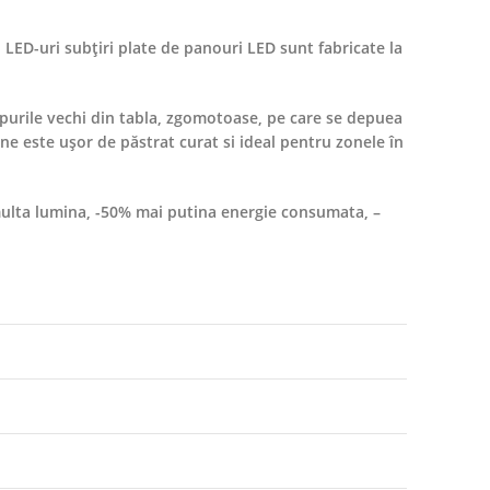
u LED-uri subțiri plate de panouri LED sunt fabricate la
rpurile vechi din tabla, zgomotoase, pe care se depuea
ine este ușor de păstrat curat si ideal pentru zonele în
 multa lumina, -50% mai putina energie consumata, –