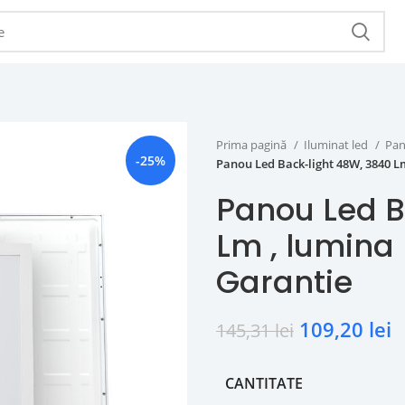
Prima pagină
Iluminat led
Pan
-25%
Panou Led Back-light 48W, 3840 Lm
Panou Led B
Lm , lumina
Garantie
109,20
lei
145,31
lei
CANTITATE