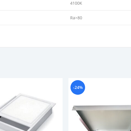
4100K
Ra>80
-24%