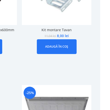
00x600mm
Kit montare Tavan
8,00
lei
11,04
lei
ADAUGĂ ÎN COȘ
-25%
-28%