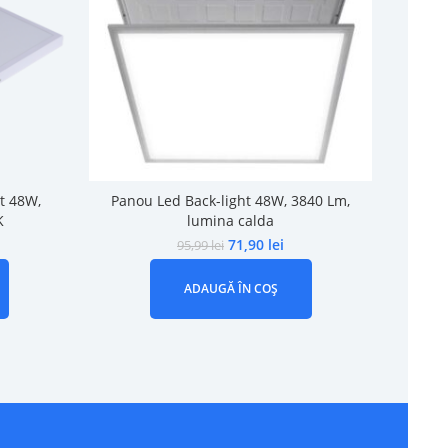
t 48W,
Panou Led Back-light 48W, 3840 Lm,
Kit Mon
K
lumina calda
71,90
lei
95,99
lei
ADAUGĂ ÎN COȘ