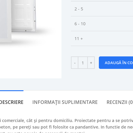
2 - 5
6 - 10
11 +
ADAUGĂ ÎN CO
DESCRIERE
INFORMAȚII SUPLIMENTARE
RECENZII (0
i comerciale, cât și pentru domiciliu. Proiectate pentru a se potri
beton, pe pereți sau pot fi folosite ca pandantive. In functie de 