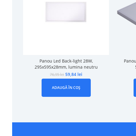
Panou Led Back-light 28W,
Panou
295x595x28mm, lumina neutru
59,84
lei
76,95
lei
ADAUGĂ ÎN COȘ