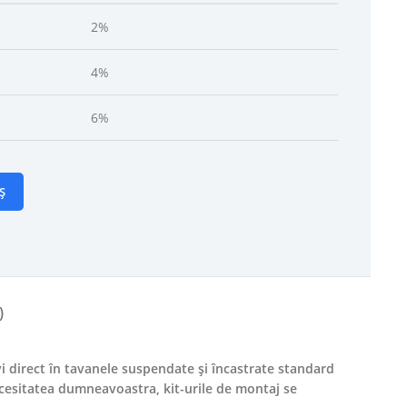
2%
4%
6%
Ș
)
vi direct în tavanele suspendate și încastrate standard
necesitatea dumneavoastra, kit-urile de montaj se