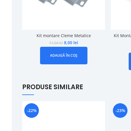
Kit montare Cleme Metalice
Kit Mont
8,00
lei
11,04
lei
ADAUGĂ ÎN COȘ
PRODUSE SIMILARE
-22%
-23%