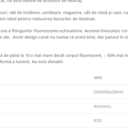
at, nu este nevoie de accesorii de montaj.
ri, săli de întâlnire, coridoare, magazine, săli de clasă și case. c
ent ideal pentru reducerea facturilor de iluminat.
cea a fitingurilor fluorescente echivalente. Acestea înlocuiesc co
în ele.- Acest design curat nu numai că arată bine, dar panoul în s
viață de până la 10 x mai mare decât corpul fluorescent, – 50% mai
iformă a luminii, Nu este dimabil.
48W
595x595x28mm
Aluminiu
IP20