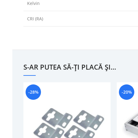
Kelvin
CRI (RA)
S-AR PUTEA SĂ-ȚI PLACĂ ȘI…
-28%
-20%