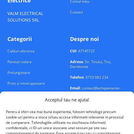
Electrice
Contul meu
Contact
VALM ELECTRICAL
SOLUTIONS SRL
Categorii
Despre noi
Cabluri electrice
CUI
: 47145725
Panouri solare
Adresa
: Str. Teiului, Titu,
Dambovita
Prelungitoare
Telefon
: 0753 083 234
Prize si intrerupatoare
Email
: contact@echipamente-
electrice.ro
Sigurante si tablouri
Acceptul tau ne ajuta!
Pentru a oferi cea mai buna experienta, folosim tehnologii precum
cookie-uri pentru a stoca si/sau accesa informatii relevante in procesul
de cumparare. Tehnologiile utilizate nu stocheaza informatii
confidentiale, ci ID-uri unice asociate unei sesiuni pe site sau
VALM Electrical Solutions © 2026
comportamentul de navigare. Fara acceptul tau sau cu consintamant