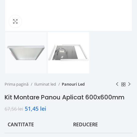
Click to enlarge
Prima pagină
Iluminat led
Panouri Led
Kit Montare Panou Aplicat 600x600mm
51,45
lei
67,56
lei
CANTITATE
REDUCERE