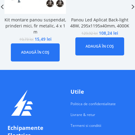
Kit montare panou suspendat,
Panou Led Aplicat Back-light
prinderi mici, fir metalic, 4 x 1
48W, 295x1195x40mm, 4000K
m
108,24
lei
129,92
lei
15,49
lei
19,73
lei
ADAUGĂ ÎN COȘ
ADAUGĂ ÎN COȘ
Utile
Politica de confidentialitate
Livrare & retur
Termeni si conditii
Echipamente