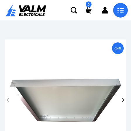
0
-24%