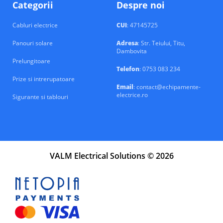
Categorii
Despre noi
Cabluri electrice
CUI
: 47145725
Panouri solare
Adresa
: Str. Teiului, Titu,
Dambovita
Prelungitoare
Telefon
: 0753 083 234
Prize si intrerupatoare
Email
: contact@echipamente-
electrice.ro
Sigurante si tablouri
VALM Electrical Solutions © 2026