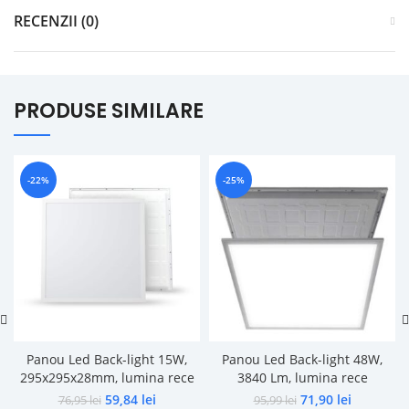
RECENZII (0)
PRODUSE SIMILARE
-22%
-25%
Panou Led Back-light 15W,
Panou Led Back-light 48W,
295x295x28mm, lumina rece
3840 Lm, lumina rece
59,84
lei
71,90
lei
76,95
lei
95,99
lei