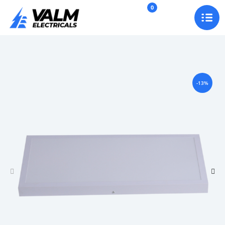
0
-13%