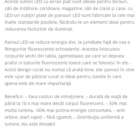
Aceste lumini LED cu ecran plat sunt ideale pentru birouri,
săli de întâlnire, coridoare, magazine, săli de clasă și case. cu
LED-uri subțiri plate de panouri LED sunt fabricate la cele mai
înalte standarde posibile, făcându-le un element ideal pentru
reducerea facturilor de iluminat.
Panoul LED va reduce energia dvs. la jumătate față de cea a
fitingurilor fluorescente echivalente. Acestea înlocuiesc
corpurile vechi din tabla, zgomotoase, pe care se depuea
praful si tuburile fluorescente toxice care se folosesc în ele.-
Acest design curat nu numai că arată bine, dar panoul în sine
este ușor de păstrat curat si ideal pentru zonele în care
igiena este de mare importanță
Beneficii: – Fara costuri de intreținere, – durată de viață de
până la 10 x mai mare decât corpul fluorescent, – 50% mai
multa lumina, -50% mai putina energie consumata, – anti-
orbire, start rapid – fără zgomot, – Distribuția uniformă a
luminii, Nu este dimabil.