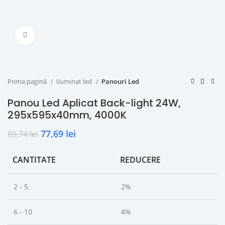
Click to enlarge
Prima pagină
Iluminat led
Panouri Led
Panou Led Aplicat Back-light 24W,
295x595x40mm, 4000K
77,69
lei
89,74
lei
CANTITATE
REDUCERE
2 - 5
2%
6 - 10
4%