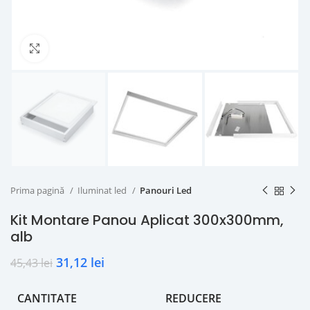
Click to enlarge
Prima pagină
Iluminat led
Panouri Led
Kit Montare Panou Aplicat 300x300mm,
alb
31,12
lei
45,43
lei
CANTITATE
REDUCERE