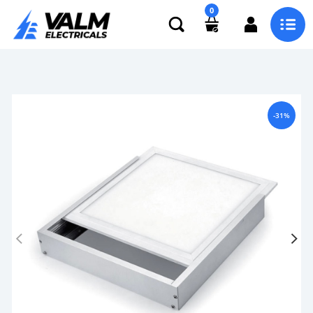
0
-31%