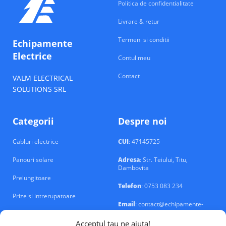
Politica de confidentialitate
Livrare & retur
Termeni si conditii
Echipamente
Electrice
Contul meu
Contact
VALM ELECTRICAL
SOLUTIONS SRL
Categorii
Despre noi
Cabluri electrice
CUI
: 47145725
Panouri solare
Adresa
: Str. Teiului, Titu,
Dambovita
Prelungitoare
Telefon
: 0753 083 234
Prize si intrerupatoare
Email
: contact@echipamente-
electrice.ro
Sigurante si tablouri
Acceptul tau ne ajuta!