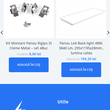
Kit Montare Panou Rigips St
Panou Led Back-light 48W,
Cleme Metal – set 4Buc
3840 Lm, 295x1195x28mm ,
lumina calda
8,00
lei
11,04
lei
109,20
lei
145,31
lei
ADAUGĂ ÎN COȘ
ADAUGĂ ÎN COȘ
Utile