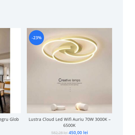
-23%
egru Glob
Lustra Cloud Led Wifi Auriu 70W 3000K –
6500K
450,00
lei
582,28
lei