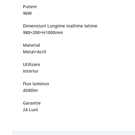
Putere
96W
Dimensiuni Lungime inaltime latime
980×200×H1000mm
Material
Metal+Acril
Utilizare
Interior
Flux luminos
4500lm
Garantie
24 Luni