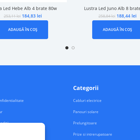
a Led Hebe Alb 4 brate 80w
Lustra Led Juno Alb 8 brat
184,83
lei
188,44
lei
253,11
lei
258,84
lei
ADAUGĂ ÎN COȘ
ADAUGĂ ÎN COȘ
Categorii
nfidentialitate
Cabluri electrice
ur
Panouri solare
nditii
Prelungitoare
Prize si intrerupatoare