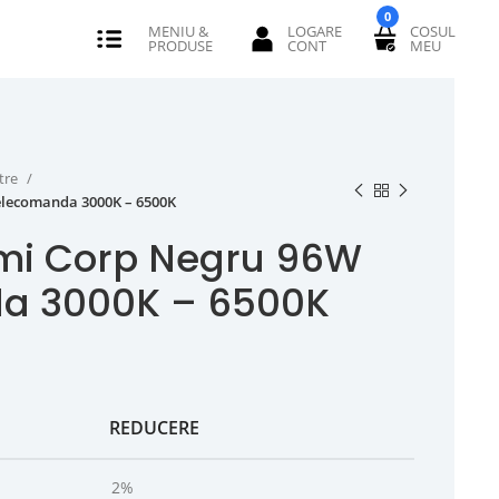
0
tre
elecomanda 3000K – 6500K
umi Corp Negru 96W
a 3000K – 6500K
REDUCERE
2%