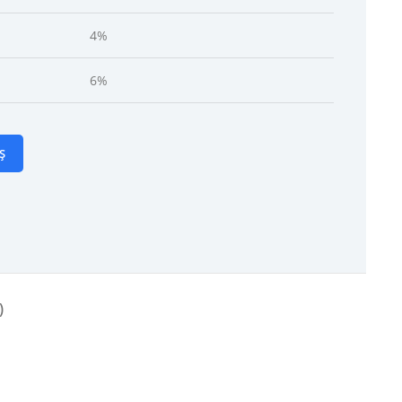
4%
6%
Ș
)