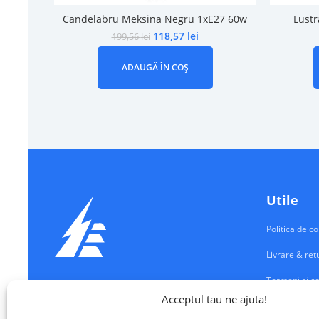
Candelabru Meksina Negru 1xE27 60w
Lustr
118,57
lei
199,56
lei
ADAUGĂ ÎN COȘ
Utile
Politica de co
Livrare & ret
Termeni si co
Echipamente Electrice
Acceptul tau ne ajuta!
Contul meu
VALM ELECTRICAL SOLUTIONS SRL