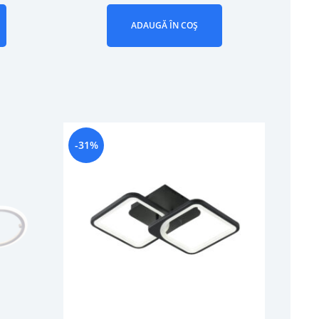
ADAUGĂ ÎN COȘ
-31%
-28%