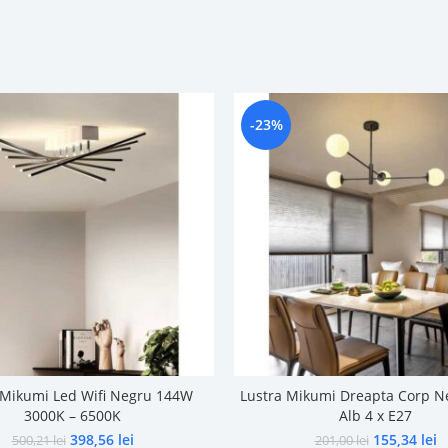
-23%
 Mikumi Led Wifi Negru 144W
Lustra Mikumi Dreapta Corp N
3000K – 6500K
Alb 4 x E27
398,56
lei
155,34
lei
500,21
lei
201,00
lei