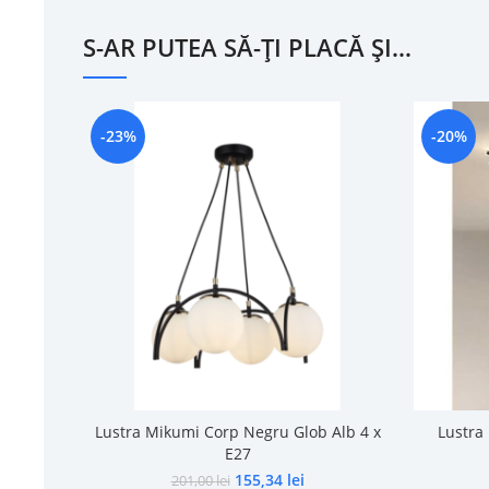
S-AR PUTEA SĂ-ȚI PLACĂ ȘI…
-23%
-20%
Lustra Mikumi Corp Negru Glob Alb 4 x
Lustra
E27
155,34
lei
201,00
lei