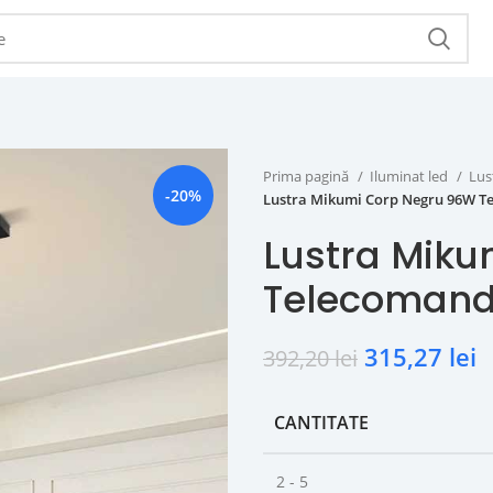
Prima pagină
Iluminat led
Lus
-20%
Lustra Mikumi Corp Negru 96W T
Lustra Mik
Telecomand
315,27
lei
392,20
lei
CANTITATE
2 - 5