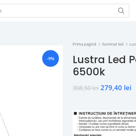
Prima pagină
Iluminat led
Lus
Lustra Led 
-9%
6500k
279,40
lei
308,50
lei