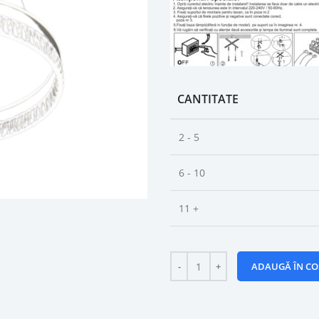
CANTITATE
2 - 5
6 - 10
11 +
ADAUGĂ ÎN CO