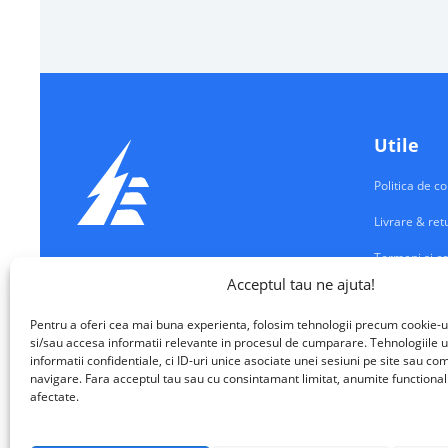
Utile
Politica de co
Livrare & ret
Termeni si co
Echipamente Electrice
Acceptul tau ne ajuta!
Contul meu
VALM ELECTRICAL SOLUTIONS SRL
Pentru a oferi cea mai buna experienta, folosim tehnologii precum cookie-u
Contact
si/sau accesa informatii relevante in procesul de cumparare. Tehnologiile u
informatii confidentiale, ci ID-uri unice asociate unei sesiuni pe site sau 
navigare. Fara acceptul tau sau cu consintamant limitat, anumite functionalita
afectate.