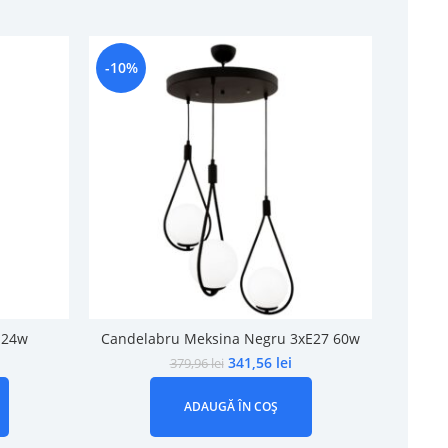
-10%
-16%
 24w
Candelabru Meksina Negru 3xE27 60w
Lustr
341,56
lei
379,96
lei
ADAUGĂ ÎN COȘ