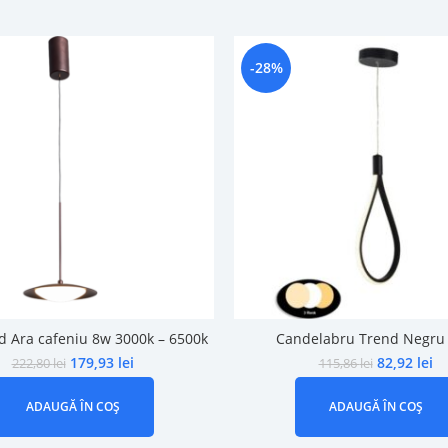
-28%
d Ara cafeniu 8w 3000k – 6500k
Candelabru Trend Negru
179,93
lei
82,92
lei
222,80
lei
115,86
lei
ADAUGĂ ÎN COȘ
ADAUGĂ ÎN COȘ