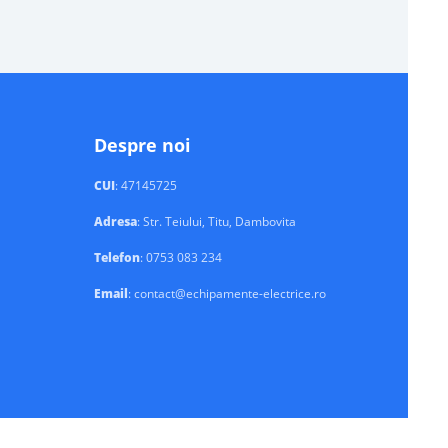
Despre noi
CUI
: 47145725
Adresa
: Str. Teiului, Titu, Dambovita
Telefon
: 0753 083 234
Email
: contact@echipamente-electrice.ro