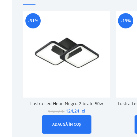
-31%
-19%
Lustra Led Hebe Negru 2 brate 50w
Lustra Le
124,24
lei
178,78
lei
ADAUGĂ ÎN COȘ