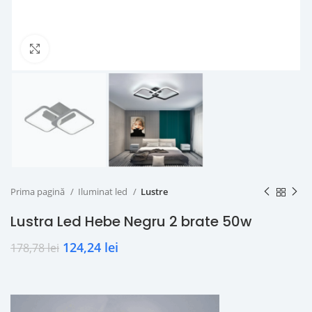
Click to enlarge
Prima pagină
Iluminat led
Lustre
Lustra Led Hebe Negru 2 brate 50w
124,24
lei
178,78
lei