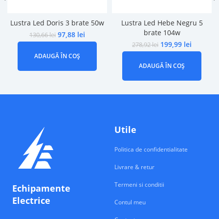
Lustra Led Doris 3 brate 50w
Lustra Led Hebe Negru 5
brate 104w
97,88
lei
130,66
lei
199,99
lei
278,92
lei
ADAUGĂ ÎN COȘ
ADAUGĂ ÎN COȘ
Utile
Politica de confidentialitate
Livrare & retur
Termeni si conditii
Echipamente
Electrice
Contul meu