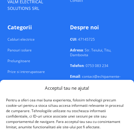
Contact
VALM ELECTRICAL
SOLUTIONS SRL
Categorii
Despre noi
Cabluri electrice
CUI
: 47145725
Panouri solare
Adresa
: Str. Teiului, Titu,
Dambovita
Prelungitoare
Telefon
: 0753 083 234
Prize si intrerupatoare
Email
: contact@echipamente-
electrice.ro
Sigurante si tablouri
Acceptul tau ne ajuta!
Pentru a oferi cea mai buna experienta, folosim tehnologii precum
cookie-uri pentru a stoca si/sau accesa informatii relevante in procesul
de cumparare. Tehnologiile utilizate nu stocheaza informatii
confidentiale, ci ID-uri unice asociate unei sesiuni pe site sau
VALM Electrical Solutions © 2026
comportamentul de navigare. Fara acceptul tau sau cu consintamant
limitat, anumite functionalitati ale site-ului pot fi afectate.