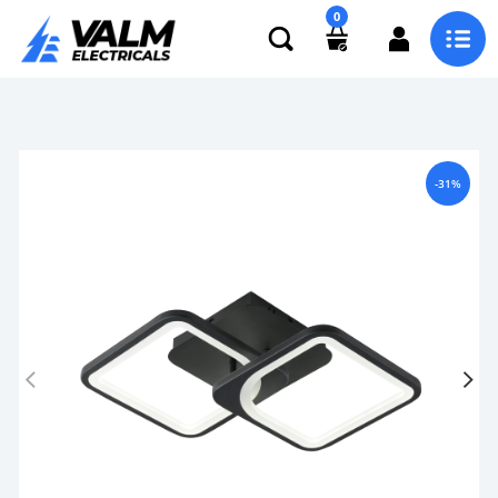
0
-31%