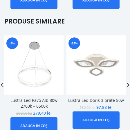
ADAUGĂ ÎN COȘ
ADAUGĂ ÎN COȘ
PRODUSE SIMILARE
-9%
-25%
Lustra Led Pavo Alb 80w
Lustra Led Doris 3 brate 50w
2700k – 6500k
97,88
lei
130,66
lei
279,40
lei
308,50
lei
ADAUGĂ ÎN COȘ
ADAUGĂ ÎN COȘ