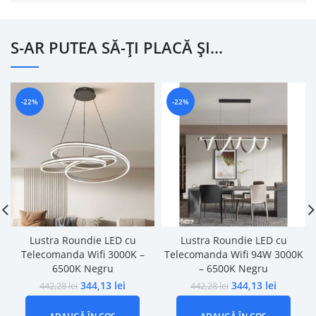
S-AR PUTEA SĂ-ȚI PLACĂ ȘI…
-22%
-22%
Lustra Roundie LED cu
Lustra Roundie LED cu
Telecomanda Wifi 3000K –
Telecomanda Wifi 94W 3000K
6500K Negru
– 6500K Negru
344,13
lei
344,13
lei
442,28
lei
442,28
lei