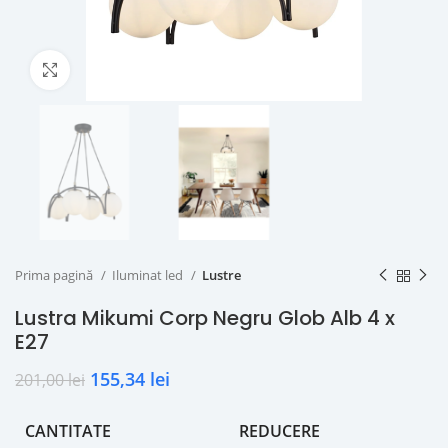
Click to enlarge
Prima pagină
Iluminat led
Lustre
Lustra Mikumi Corp Negru Glob Alb 4 x
E27
155,34
lei
201,00
lei
CANTITATE
REDUCERE