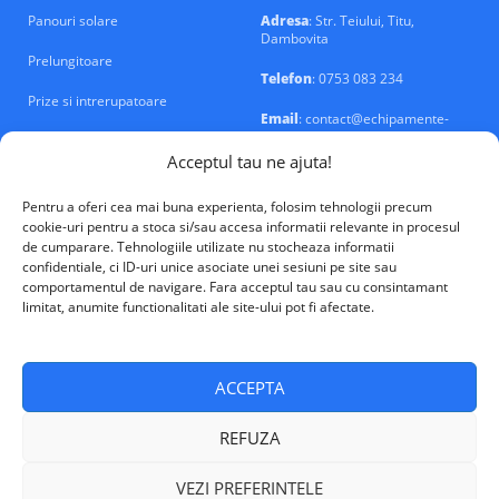
Panouri solare
Adresa
: Str. Teiului, Titu,
Dambovita
Prelungitoare
Telefon
: 0753 083 234
Prize si intrerupatoare
Email
: contact@echipamente-
electrice.ro
Sigurante si tablouri
Acceptul tau ne ajuta!
Pentru a oferi cea mai buna experienta, folosim tehnologii precum
cookie-uri pentru a stoca si/sau accesa informatii relevante in procesul
de cumparare. Tehnologiile utilizate nu stocheaza informatii
confidentiale, ci ID-uri unice asociate unei sesiuni pe site sau
VALM Electrical Solutions © 2026
comportamentul de navigare. Fara acceptul tau sau cu consintamant
limitat, anumite functionalitati ale site-ului pot fi afectate.
ACCEPTA
REFUZA
VEZI PREFERINTELE