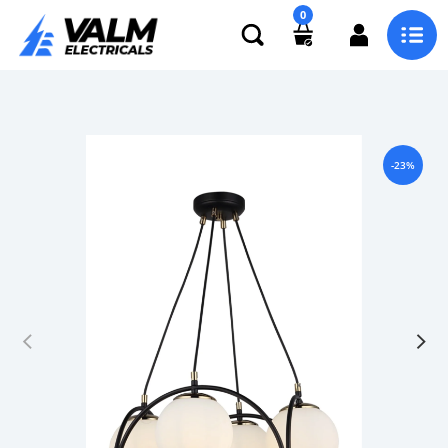
0
-23%