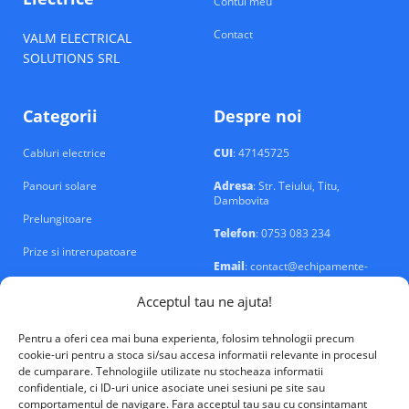
Contul meu
Contact
VALM ELECTRICAL
SOLUTIONS SRL
Categorii
Despre noi
Cabluri electrice
CUI
: 47145725
Panouri solare
Adresa
: Str. Teiului, Titu,
Dambovita
Prelungitoare
Telefon
: 0753 083 234
Prize si intrerupatoare
Email
: contact@echipamente-
electrice.ro
Sigurante si tablouri
Acceptul tau ne ajuta!
Pentru a oferi cea mai buna experienta, folosim tehnologii precum
cookie-uri pentru a stoca si/sau accesa informatii relevante in procesul
de cumparare. Tehnologiile utilizate nu stocheaza informatii
confidentiale, ci ID-uri unice asociate unei sesiuni pe site sau
VALM Electrical Solutions © 2026
comportamentul de navigare. Fara acceptul tau sau cu consintamant