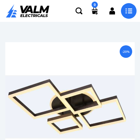
0
-20%