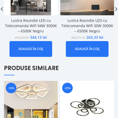
Lustra Roundie LED cu
Lustra Roundie LED cu
Telecomanda Wifi 94W 3000K
Telecomanda Wifi 30W 3000K
– 6500K Negru
– 6500K Negru
344,13
lei
263,33
lei
442,28
lei
382,71
lei
ADAUGĂ ÎN COȘ
ADAUGĂ ÎN COȘ
PRODUSE SIMILARE
-18%
-25%