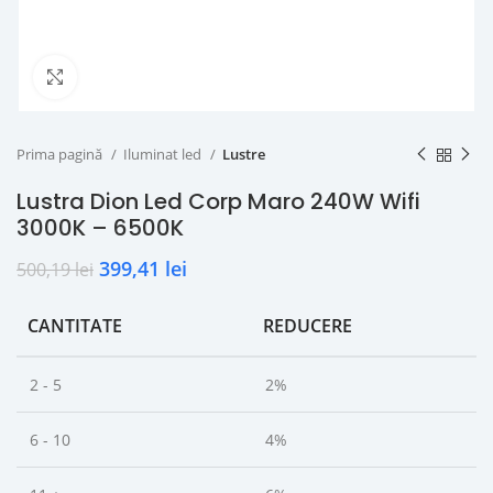
Click to enlarge
Prima pagină
Iluminat led
Lustre
Lustra Dion Led Corp Maro 240W Wifi
3000K – 6500K
399,41
lei
500,19
lei
CANTITATE
REDUCERE
2 - 5
2%
6 - 10
4%