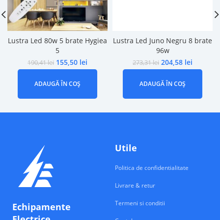
Lustra Led 80w 5 brate Hygiea
Lustra Led Juno Negru 8 brate
5
96w
155,50
lei
204,58
lei
190,41
lei
273,31
lei
ADAUGĂ ÎN COȘ
ADAUGĂ ÎN COȘ
Utile
Politica de confidentialitate
Livrare & retur
Termeni si conditii
Echipamente
Electrice