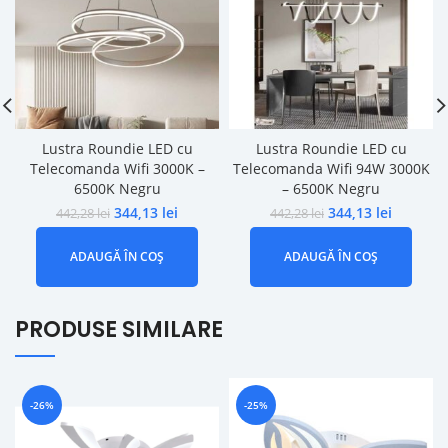
Lustra Roundie LED cu
Lustra Roundie LED cu
Telecomanda Wifi 3000K –
Telecomanda Wifi 94W 3000K
6500K Negru
– 6500K Negru
344,13
lei
344,13
lei
442,28
lei
442,28
lei
ADAUGĂ ÎN COȘ
ADAUGĂ ÎN COȘ
PRODUSE SIMILARE
-26%
-25%