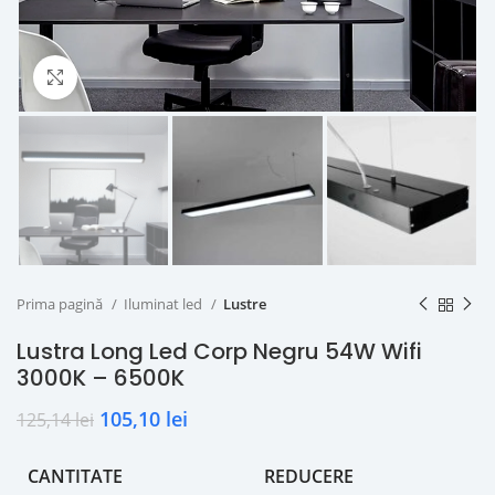
Click to enlarge
Prima pagină
Iluminat led
Lustre
Lustra Long Led Corp Negru 54W Wifi
3000K – 6500K
105,10
lei
125,14
lei
CANTITATE
REDUCERE