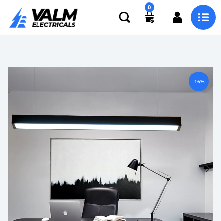
0
-16%