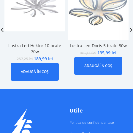
Lustra Led Hektor 10 brate
Lustra Led Doris 5 brate 80w
70w
135,99
lei
182,00
lei
189,99
lei
257,25
lei
ADAUGĂ ÎN COȘ
ADAUGĂ ÎN COȘ
Utile
Politica de confidentialitate