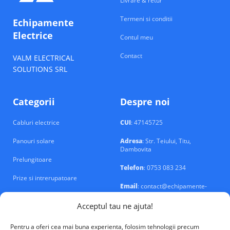
Livrare & retur
Termeni si conditii
Echipamente
Electrice
Contul meu
Contact
VALM ELECTRICAL
SOLUTIONS SRL
Categorii
Despre noi
Cabluri electrice
CUI
: 47145725
Panouri solare
Adresa
: Str. Teiului, Titu,
Dambovita
Prelungitoare
Telefon
: 0753 083 234
Prize si intrerupatoare
Email
: contact@echipamente-
electrice.ro
Sigurante si tablouri
Acceptul tau ne ajuta!
Pentru a oferi cea mai buna experienta, folosim tehnologii precum