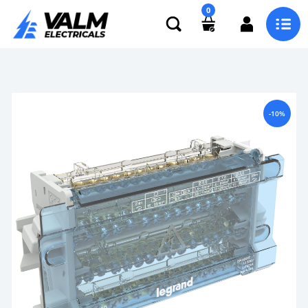
0
-10%