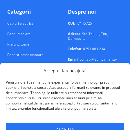
Categorii
Despre noi
Cabluri electrice
CUI
: 47145725
Panouri solare
Adresa
: Str. Teiului, Titu,
Dambovita
Prelungitoare
Telefon
: 0753 083 234
Prize si intrerupatoare
Email
: contact@echipamente-
electrice.ro
Sigurante si tablouri
Acceptul tau ne ajuta!
Pentru a oferi cea mai buna experienta, folosim tehnologii precum
cookie-uri pentru a stoca si/sau accesa informatii relevante in procesul
de cumparare. Tehnologiile utilizate nu stocheaza informatii
confidentiale, ci ID-uri unice asociate unei sesiuni pe site sau
VALM Electrical Solutions © 2026
comportamentul de navigare. Fara acceptul tau sau cu consintamant
limitat, anumite functionalitati ale site-ului pot fi afectate.
ACCEPTA