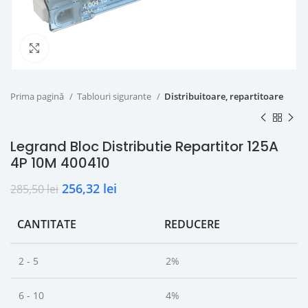
Click to enlarge
Prima pagină
Tablouri sigurante
Distribuitoare, repartitoare
Legrand Bloc Distributie Repartitor 125A
4P 10M 400410
256,32
lei
285,50
lei
CANTITATE
REDUCERE
2 - 5
2%
6 - 10
4%