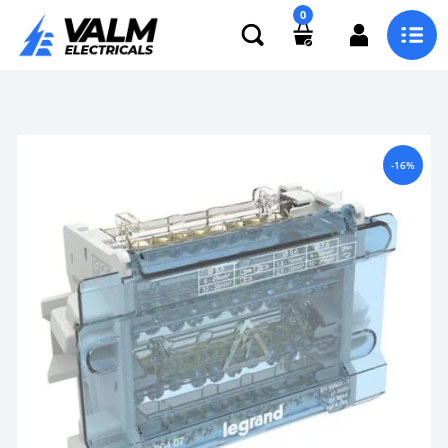
0
-16%