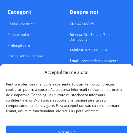
Categorii
Despre noi
Cabluri electrice
CUI
: 47145725
Panouri solare
Adresa
: Str. Teiului, Titu,
Dambovita
Prelungitoare
Telefon
: 0753 083 234
Prize si intrerupatoare
Email
: contact@echipamente-
electrice.ro
Sigurante si tablouri
Acceptul tau ne ajuta!
Pentru a oferi cea mai buna experienta, folosim tehnologii precum
cookie-uri pentru a stoca si/sau accesa informatii relevante in procesul
de cumparare. Tehnologiile utilizate nu stocheaza informatii
confidentiale, ci ID-uri unice asociate unei sesiuni pe site sau
VALM Electrical Solutions © 2026
comportamentul de navigare. Fara acceptul tau sau cu consintamant
limitat, anumite functionalitati ale site-ului pot fi afectate.
ACCEPTA