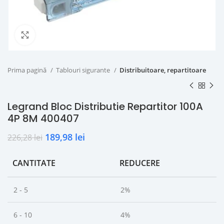
Click to enlarge
Prima pagină
Tablouri sigurante
Distribuitoare, repartitoare
Legrand Bloc Distributie Repartitor 100A
4P 8M 400407
189,98
lei
226,28
lei
CANTITATE
REDUCERE
2 - 5
2%
6 - 10
4%