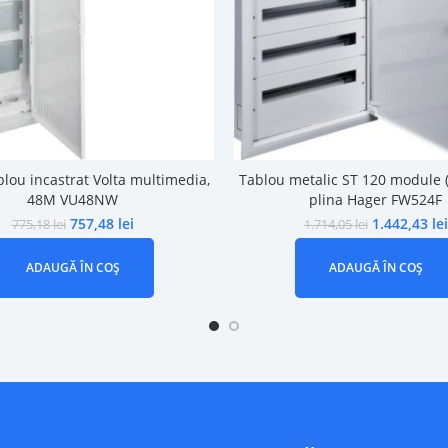
lou incastrat Volta multimedia,
Tablou metalic ST 120 module 
48M VU48NW
plina Hager FW524F
757,48
lei
1.442,43
lei
775,18
lei
1.714,05
lei
ADAUGĂ ÎN COȘ
ADAUGĂ ÎN COȘ