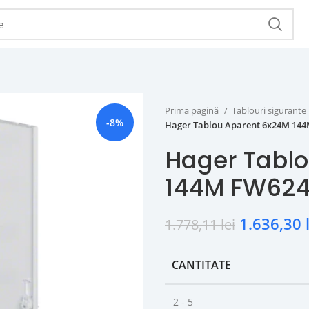
Prima pagină
Tablouri sigurante
-8%
Hager Tablou Aparent 6x24M 14
Hager Tabl
144M FW62
1.636,30
1.778,11
lei
CANTITATE
2 - 5