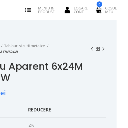
0
Tablouri si cutii metalice
4M FW624W
ou Aparent 6x24M
4W
lei
REDUCERE
2%