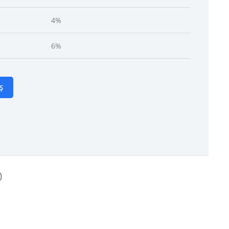
4%
6%
Ș
)