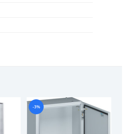
-3%
-10%