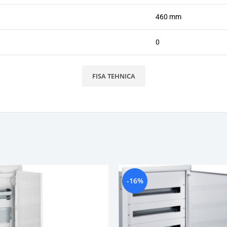
460 mm
0
FISA TEHNICA
-16%