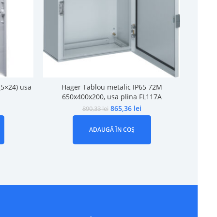
(5×24) usa
Hager Tablou metalic IP65 72M
Hager
650x400x200, usa plina FL117A
865,36
lei
890,33
lei
ADAUGĂ ÎN COȘ