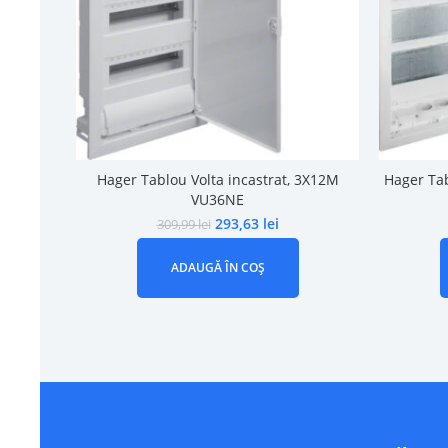
Hager Tablou Volta incastrat, 3X12M
Hager Tab
VU36NE
293,63
lei
309,99
lei
ADAUGĂ ÎN COȘ