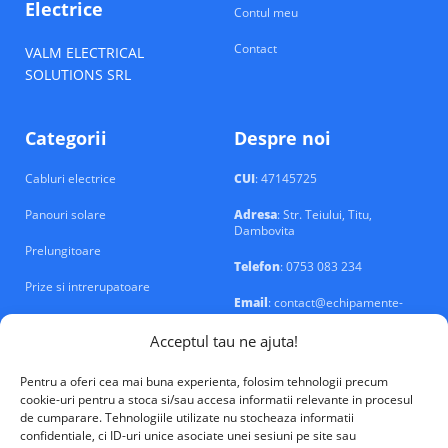
Electrice
Contul meu
Contact
VALM ELECTRICAL
SOLUTIONS SRL
Categorii
Despre noi
Cabluri electrice
CUI
: 47145725
Panouri solare
Adresa
: Str. Teiului, Titu,
Dambovita
Prelungitoare
Telefon
: 0753 083 234
Prize si intrerupatoare
Email
: contact@echipamente-
electrice.ro
Sigurante si tablouri
Acceptul tau ne ajuta!
Pentru a oferi cea mai buna experienta, folosim tehnologii precum
cookie-uri pentru a stoca si/sau accesa informatii relevante in procesul
de cumparare. Tehnologiile utilizate nu stocheaza informatii
confidentiale, ci ID-uri unice asociate unei sesiuni pe site sau
VALM Electrical Solutions © 2026