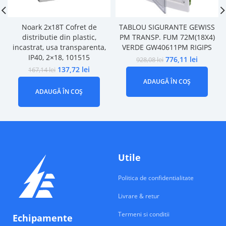
Noark 2x18T Cofret de
TABLOU SIGURANTE GEWISS
distributie din plastic,
PM TRANSP. FUM 72M(18X4)
incastrat, usa transparenta,
VERDE GW40611PM RIGIPS
IP40, 2×18, 101515
776,11
lei
928,08
lei
137,72
lei
167,14
lei
ADAUGĂ ÎN COȘ
ADAUGĂ ÎN COȘ
Utile
Politica de confidentialitate
Livrare & retur
Termeni si conditii
Echipamente