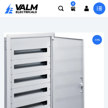
0
-14%