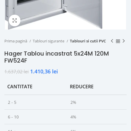
Click to enlarge
Prima pagină
Tablouri sigurante
Tablouri si cutii PVC
Hager Tablou incastrat 5x24M 120M
FW524F
1.410,36
lei
1.637,02
lei
CANTITATE
REDUCERE
2 - 5
2%
6 - 10
4%