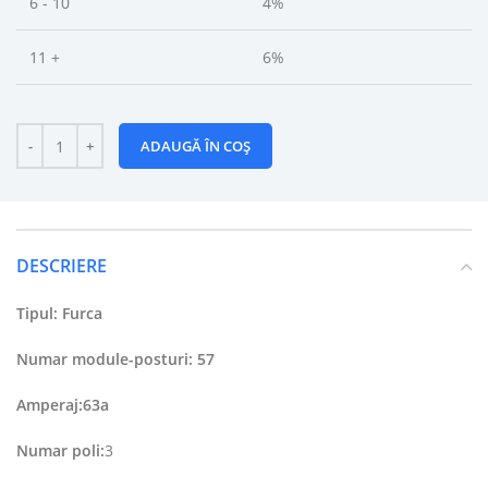
6 - 10
4%
11 +
6%
ADAUGĂ ÎN COȘ
DESCRIERE
Tipul: Furca
Numar module-posturi: 57
Amperaj:63a
Numar poli:
3