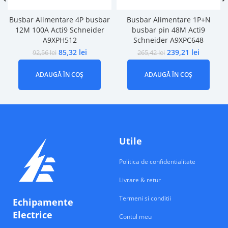
Busbar Alimentare 4P busbar
Busbar Alimentare 1P+N
12M 100A Acti9 Schneider
busbar pin 48M Acti9
A9XPH512
Schneider A9XPC648
85,32
lei
239,21
lei
92,56
lei
265,42
lei
ADAUGĂ ÎN COȘ
ADAUGĂ ÎN COȘ
Utile
Politica de confidentialitate
Livrare & retur
Termeni si conditii
Echipamente
Electrice
Contul meu