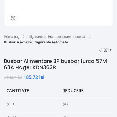
Click to enlarge
Prima pagină
Sigurante si intrerupatoare automate
Busbar si Accesorii Sigurante Automate
Busbar Alimentare 3P busbar furca 57M
63A Hager KDN363B
185,72
lei
213,54
lei
CANTITATE
REDUCERE
2 - 5
2%