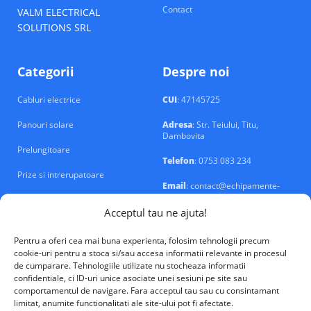
Contact
VALM ELECTRICAL
SOLUTIONS SRL
Categorii
Despre noi
Cabluri electrice
CUI
: 47145725
Panouri solare
Adresa
: Str. Teiului, Titu,
Dambovita
Prelungitoare
Telefon
: 0753 083 234
Prize si intrerupatoare
Email
: contact@echipamente-
electrice.ro
Sigurante si tablouri
Acceptul tau ne ajuta!
Pentru a oferi cea mai buna experienta, folosim tehnologii precum
cookie-uri pentru a stoca si/sau accesa informatii relevante in procesul
de cumparare. Tehnologiile utilizate nu stocheaza informatii
confidentiale, ci ID-uri unice asociate unei sesiuni pe site sau
VALM Electrical Solutions © 2026
comportamentul de navigare. Fara acceptul tau sau cu consintamant
limitat, anumite functionalitati ale site-ului pot fi afectate.