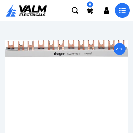
0
-13%