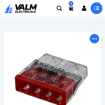
0
-40%