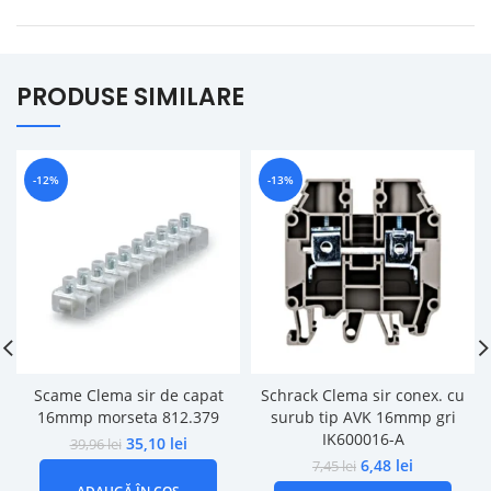
PRODUSE SIMILARE
-12%
-13%
Scame Clema sir de capat
Schrack Clema sir conex. cu
16mmp morseta 812.379
surub tip AVK 16mmp gri
IK600016-A
35,10
lei
39,96
lei
6,48
lei
7,45
lei