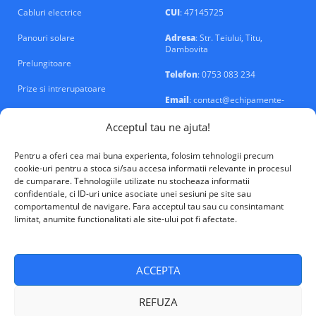
Cabluri electrice
CUI
: 47145725
Panouri solare
Adresa
: Str. Teiului, Titu,
Dambovita
Prelungitoare
Telefon
: 0753 083 234
Prize si intrerupatoare
Email
: contact@echipamente-
electrice.ro
Sigurante si tablouri
Acceptul tau ne ajuta!
Pentru a oferi cea mai buna experienta, folosim tehnologii precum
cookie-uri pentru a stoca si/sau accesa informatii relevante in procesul
de cumparare. Tehnologiile utilizate nu stocheaza informatii
confidentiale, ci ID-uri unice asociate unei sesiuni pe site sau
VALM Electrical Solutions © 2026
comportamentul de navigare. Fara acceptul tau sau cu consintamant
limitat, anumite functionalitati ale site-ului pot fi afectate.
ACCEPTA
REFUZA