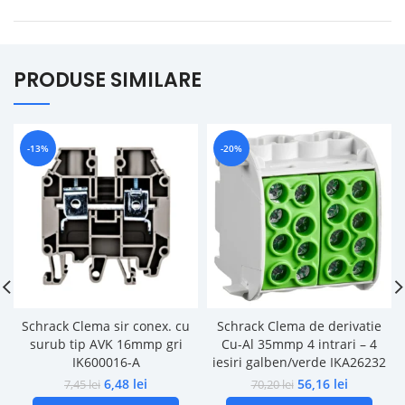
PRODUSE SIMILARE
-13%
-20%
Schrack Clema sir conex. cu
Schrack Clema de derivatie
surub tip AVK 16mmp gri
Cu-Al 35mmp 4 intrari – 4
IK600016-A
iesiri galben/verde IKA26232
6,48
lei
56,16
lei
7,45
lei
70,20
lei