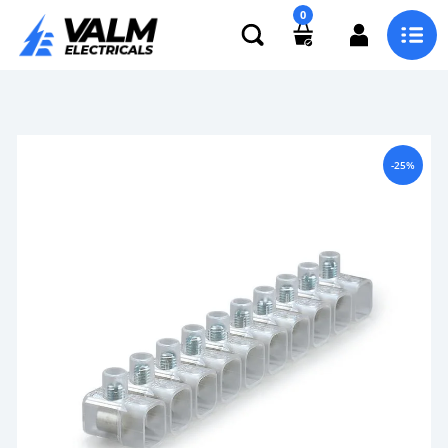
0
-25%