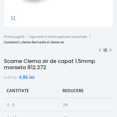
Click to enlarge
Prima pagină
Sigurante si intrerupatoare automate
Conectori, cleme derivatie si cleme sir
Scame Clema sir de capat 1.5mmp
morseta 812.372
4,86
lei
6,48
lei
CANTITATE
REDUCERE
2 - 5
2%