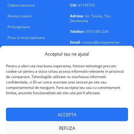
Cabluri electrice
CUI
: 47145725
Panouri solare
Adresa
: Str. Teiului, Titu,
Dambovita
Prelungitoare
Telefon
: 0753 083 234
Prize si intrerupatoare
Email
: contact@echipamente-
electrice.ro
Sigurante si tablouri
Acceptul tau ne ajuta!
Pentru a oferi cea mai buna experienta, folosim tehnologii precum
cookie-uri pentru a stoca si/sau accesa informatii relevante in procesul
de cumparare. Tehnologiile utilizate nu stocheaza informatii
confidentiale, ci ID-uri unice asociate unei sesiuni pe site sau
VALM Electrical Solutions © 2026
comportamentul de navigare. Fara acceptul tau sau cu consintamant
limitat, anumite functionalitati ale site-ului pot fi afectate.
ACCEPTA
REFUZA