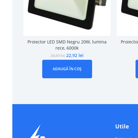
Proiector LED SMD Negru 20W, lumina
Proiect
rece, 6000k
22,92
lei
25,87
lei
ADAUGĂ ÎN COȘ
Utile