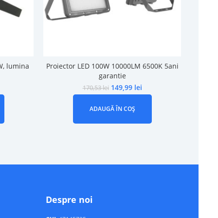
W, lumina
Proiector LED 100W 10000LM 6500K 5ani
Proiec
garantie
149,99
lei
170,53
lei
ADAUGĂ ÎN COȘ
Despre noi