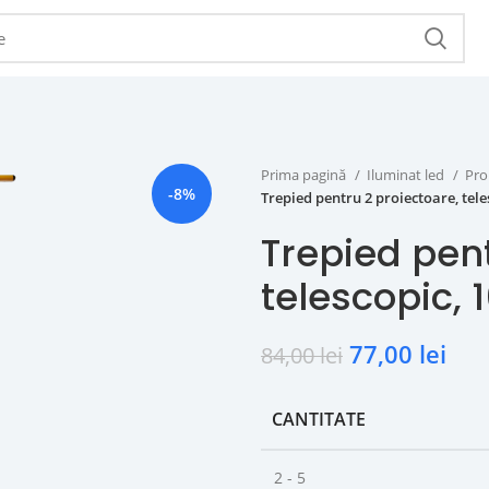
Prima pagină
Iluminat led
Pro
-8%
Trepied pentru 2 proiectoare, tel
Trepied pent
telescopic,
77,00
lei
84,00
lei
CANTITATE
2 - 5