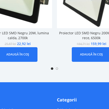
or LED SMD Negru 20W, lumina
Proiector LED SMD Negru 200
calda, 2700k
rece, 6500k
22,92
lei
159,99
lei
25,87
lei
184,71
lei
ADAUGĂ ÎN COȘ
ADAUGĂ ÎN COȘ
Categorii