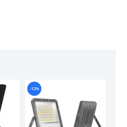
-12%
-15%