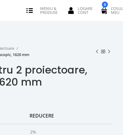
0
iectoare
escopic, 1620 mm
ru 2 proiectoare,
 1620 mm
REDUCERE
2%