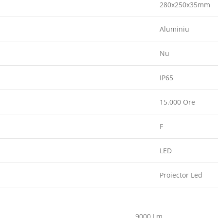
280x250x35mm
Aluminiu
Nu
IP65
15.000 Ore
F
LED
Proiector Led
9000 Lm