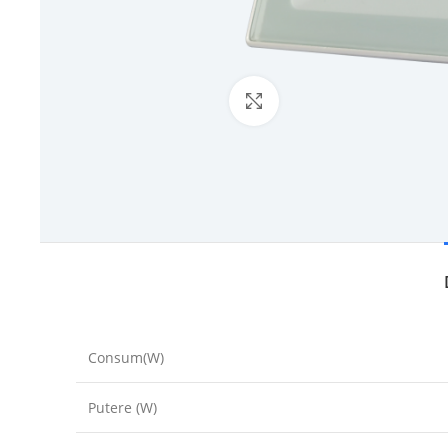
Click to enlarge
Consum(W)
Putere (W)