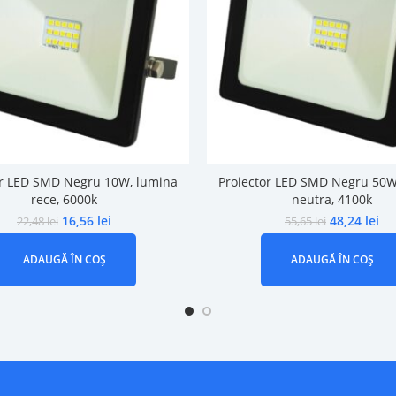
or LED SMD Negru 10W, lumina
Proiector LED SMD Negru 50W
rece, 6000k
neutra, 4100k
16,56
lei
48,24
lei
22,48
lei
55,65
lei
ADAUGĂ ÎN COȘ
ADAUGĂ ÎN COȘ