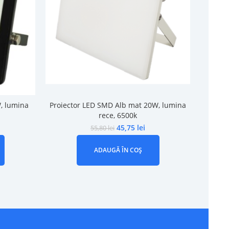
, lumina
Proiector LED SMD Alb mat 20W, lumina
Proie
rece, 6500k
45,75
lei
55,80
lei
ADAUGĂ ÎN COȘ