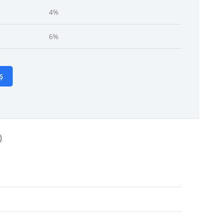
4%
6%
Ș
)