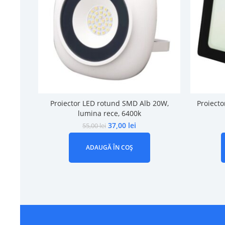
Proiector LED rotund SMD Alb 20W,
Proiect
lumina rece, 6400k
37,00
lei
55,00
lei
ADAUGĂ ÎN COȘ