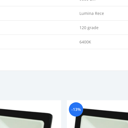
Lumina Rece
120 grade
6400K
-13%