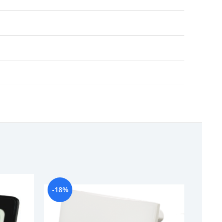
-18%
-11%