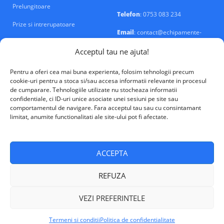
Prelungitoare
Telefon
: 0753 083 234
Prize si intrerupatoare
Email
: contact@echipamente-
electrice.ro
Sigurante si tablouri
Acceptul tau ne ajuta!
Pentru a oferi cea mai buna experienta, folosim tehnologii precum
cookie-uri pentru a stoca si/sau accesa informatii relevante in procesul
de cumparare. Tehnologiile utilizate nu stocheaza informatii
confidentiale, ci ID-uri unice asociate unei sesiuni pe site sau
VALM Electrical Solutions © 2026
comportamentul de navigare. Fara acceptul tau sau cu consintamant
limitat, anumite functionalitati ale site-ului pot fi afectate.
ACCEPTA
REFUZA
VEZI PREFERINTELE
Termeni si conditii
Politica de confidentialitate