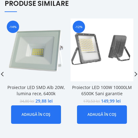
PRODUSE SIMILARE
-14%
-12%
Proiector LED SMD Alb 20W,
Proiector LED 100W 10000LM
lumina rece, 6400k
6500K 5ani garantie
29,88
lei
149,99
lei
34,80
lei
170,53
lei
ADAUGĂ ÎN COȘ
ADAUGĂ ÎN COȘ