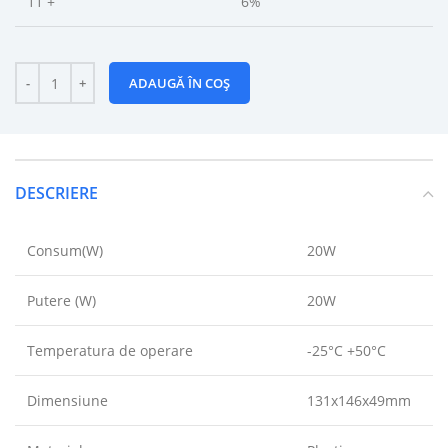
11 +
6%
ADAUGĂ ÎN COȘ
DESCRIERE
Consum(W)
20W
Putere (W)
20W
Temperatura de operare
-25°C +50°C
Dimensiune
131x146x49mm