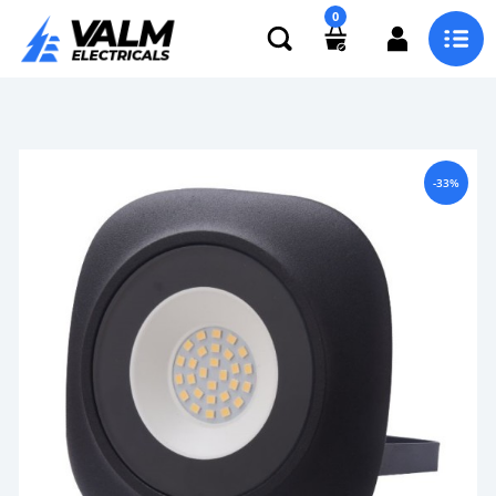
0
-33%