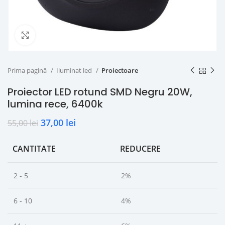
Click to enlarge
Prima pagină
Iluminat led
Proiectoare
Proiector LED rotund SMD Negru 20W,
lumina rece, 6400k
37,00
lei
55,00
lei
CANTITATE
REDUCERE
2 - 5
2%
6 - 10
4%