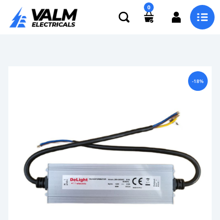
0
-18%