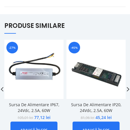
PRODUSE SIMILARE
-27%
-45%
Sursa De Alimentare IP67,
Sursa De Alimentare IP20,
24Vdc, 2.5A, 60W
24Vdc, 2.5A, 60W
77,12
lei
45,24
lei
105,01
lei
81,96
lei