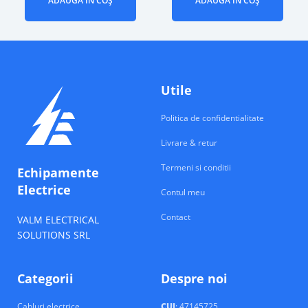
ADAUGĂ ÎN COȘ
ADAUGĂ ÎN COȘ
Utile
Politica de confidentialitate
Livrare & retur
Termeni si conditii
Echipamente
Electrice
Contul meu
Contact
VALM ELECTRICAL
SOLUTIONS SRL
Categorii
Despre noi
Cabluri electrice
CUI
: 47145725