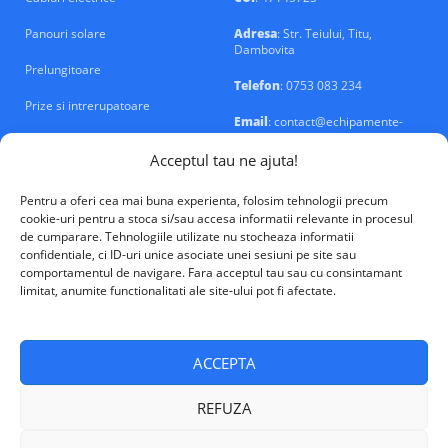
Panouri solare
Adresa
: Str. Teiului, Titu,
Dambovita
Prelungitoare
Telefon
: 0753 083 234
Prize si intrerupatoare
Email
: contact@echipamente-
electrice.ro
Sigurante si tablouri
Acceptul tau ne ajuta!
Pentru a oferi cea mai buna experienta, folosim tehnologii precum
cookie-uri pentru a stoca si/sau accesa informatii relevante in procesul
de cumparare. Tehnologiile utilizate nu stocheaza informatii
confidentiale, ci ID-uri unice asociate unei sesiuni pe site sau
VALM Electrical Solutions © 2026
comportamentul de navigare. Fara acceptul tau sau cu consintamant
limitat, anumite functionalitati ale site-ului pot fi afectate.
ACCEPTA
REFUZA