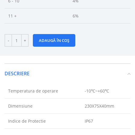
6 - 10
4%
11 +
6%
ADAUGĂ ÎN COȘ
DESCRIERE
Temperatura de operare
-10℃~+60℃
Dimensiune
230X75X40mm
Indice de Protectie
IP67