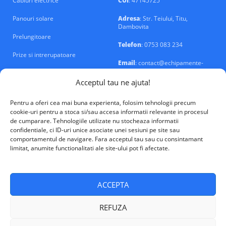
Cabluri electrice
CUI
: 47145725
Panouri solare
Adresa
: Str. Teiului, Titu,
Dambovita
Prelungitoare
Telefon
: 0753 083 234
Prize si intrerupatoare
Email
: contact@echipamente-
electrice.ro
Sigurante si tablouri
Acceptul tau ne ajuta!
Pentru a oferi cea mai buna experienta, folosim tehnologii precum
cookie-uri pentru a stoca si/sau accesa informatii relevante in procesul
de cumparare. Tehnologiile utilizate nu stocheaza informatii
confidentiale, ci ID-uri unice asociate unei sesiuni pe site sau
VALM Electrical Solutions © 2026
comportamentul de navigare. Fara acceptul tau sau cu consintamant
limitat, anumite functionalitati ale site-ului pot fi afectate.
ACCEPTA
REFUZA