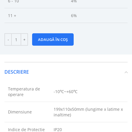
6 - 10
4%
11 +
6%
ADAUGĂ ÎN COȘ
DESCRIERE
Temperatura de
-10℃~+60℃
operare
199x110x50mm (lungime x latime x
Dimensiune
inaltime)
Indice de Protectie
IP20