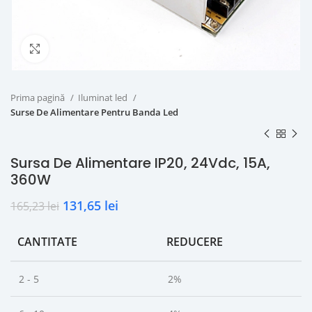
Click to enlarge
Prima pagină
Iluminat led
Surse De Alimentare Pentru Banda Led
Sursa De Alimentare IP20, 24Vdc, 15A,
360W
131,65
lei
165,23
lei
CANTITATE
REDUCERE
2 - 5
2%