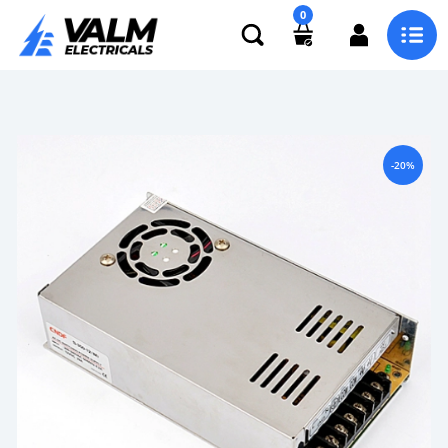
0
-20%