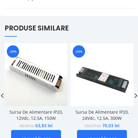
PRODUSE SIMILARE
-29%
-33%
Sursa De Alimentare IP20,
Sursa De Alimentare IP20,
12Vdc, 12.5A, 150W
24Vdc, 12.5A, 300W
63,83
lei
70,03
lei
89,99
lei
103,77
lei