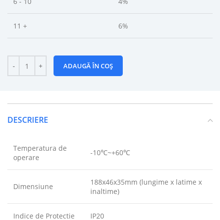
6 - 10
4%
11 +
6%
ADAUGĂ ÎN COȘ
DESCRIERE
Temperatura de
-10℃~+60℃
operare
188x46x35mm (lungime x latime x
Dimensiune
inaltime)
Indice de Protectie
IP20