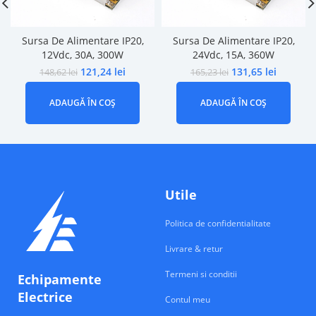
Sursa De Alimentare IP20,
Sursa De Alimentare IP20,
12Vdc, 30A, 300W
24Vdc, 15A, 360W
121,24
lei
131,65
lei
148,62
lei
165,23
lei
ADAUGĂ ÎN COȘ
ADAUGĂ ÎN COȘ
Utile
Politica de confidentialitate
Livrare & retur
Termeni si conditii
Echipamente
Electrice
Contul meu