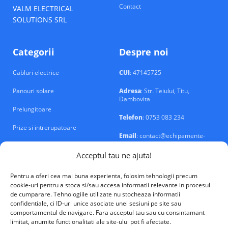
Contact
VALM ELECTRICAL
SOLUTIONS SRL
Categorii
Despre noi
Cabluri electrice
CUI
: 47145725
Panouri solare
Adresa
: Str. Teiului, Titu,
Dambovita
Prelungitoare
Telefon
: 0753 083 234
Prize si intrerupatoare
Email
: contact@echipamente-
electrice.ro
Sigurante si tablouri
Acceptul tau ne ajuta!
Pentru a oferi cea mai buna experienta, folosim tehnologii precum
cookie-uri pentru a stoca si/sau accesa informatii relevante in procesul
de cumparare. Tehnologiile utilizate nu stocheaza informatii
confidentiale, ci ID-uri unice asociate unei sesiuni pe site sau
VALM Electrical Solutions © 2026
comportamentul de navigare. Fara acceptul tau sau cu consintamant
limitat, anumite functionalitati ale site-ului pot fi afectate.