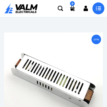
0
-31%