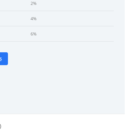
2%
4%
6%
Ș
)