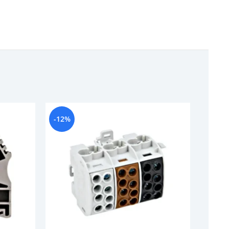
-12%
-20%