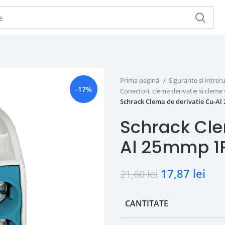
Prima pagină
Sigurante si intr
-17%
Conectori, cleme derivatie si cleme 
Schrack Clema de derivatie Cu-Al
Schrack Cle
Al 25mmp 1P
17,87
lei
21,60
lei
CANTITATE