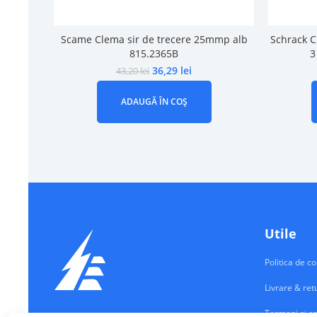
Scame Clema sir de trecere 25mmp alb
Schrack C
815.2365B
3
36,29
lei
43,20
lei
ADAUGĂ ÎN COȘ
Utile
Politica de co
Livrare & ret
Termeni si co