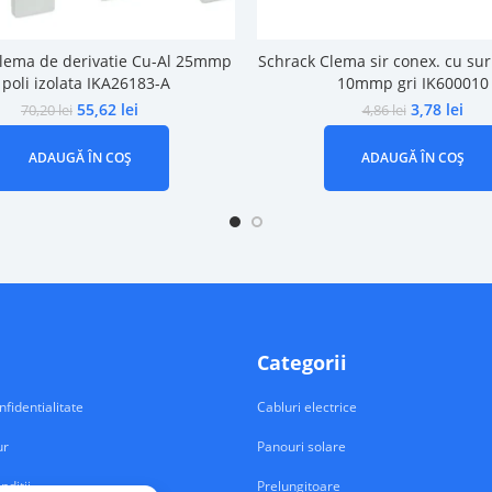
lema de derivatie Cu-Al 25mmp
Schrack Clema sir conex. cu sur
 poli izolata IKA26183-A
10mmp gri IK600010
55,62
lei
3,78
lei
70,20
lei
4,86
lei
ADAUGĂ ÎN COȘ
ADAUGĂ ÎN COȘ
Categorii
nfidentialitate
Cabluri electrice
ur
Panouri solare
nditii
Prelungitoare