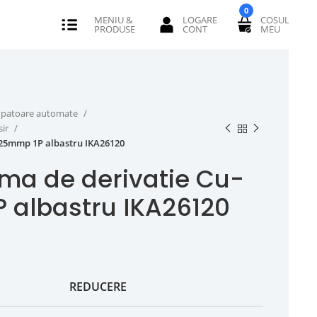
0
erupatoare automate
sir
 25mmp 1P albastru IKA26120
ma de derivatie Cu-
 albastru IKA26120
REDUCERE