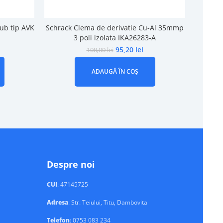
ub tip AVK
Schrack Clema de derivatie Cu-Al 35mmp
Schrack
3 poli izolata IKA26283-A
4 
95,20
lei
108,00
lei
ADAUGĂ ÎN COȘ
Despre noi
CUI
: 47145725
Adresa
: Str. Teiului, Titu, Dambovita
Telefon
: 0753 083 234