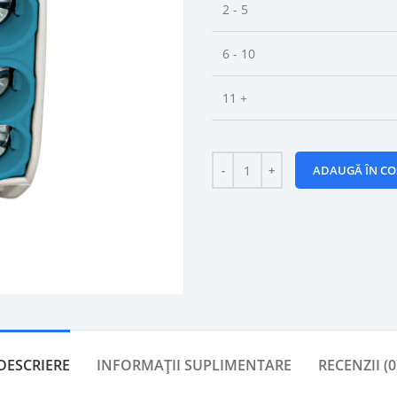
2 - 5
6 - 10
11 +
ADAUGĂ ÎN CO
DESCRIERE
INFORMAȚII SUPLIMENTARE
RECENZII (0