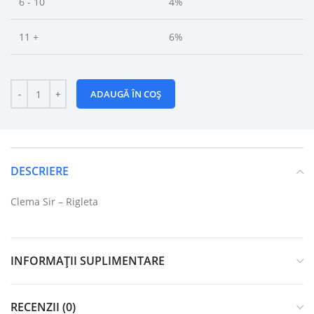
6 - 10
4%
11 +
6%
ADAUGĂ ÎN COȘ
DESCRIERE
Clema Sir – Rigleta
INFORMAȚII SUPLIMENTARE
RECENZII (0)