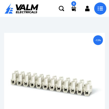
0
-13%