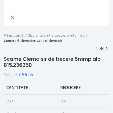
Click to enlarge
Prima pagină
Sigurante si intrerupatoare automate
Conectori, cleme derivatie si cleme sir
Scame Clema sir de trecere 6mmp alb
815.23625B
7,56
lei
8,64
lei
CANTITATE
REDUCERE
2 - 5
2%