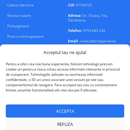
Cabluri electrice
CUI
: 47145725
Panouri solare
Adresa
: Str. Teiului, Titu,
Dambovita
Prelungitoare
Telefon
: 0753 083 234
Prize si intrerupatoare
Email
: contact@echipamente-
electrice.ro
Sigurante si tablouri
Acceptul tau ne ajuta!
Pentru a oferi cea mai buna experienta, folosim tehnologii precum
cookie-uri pentru a stoca si/sau accesa informatii relevante in procesul
de cumparare. Tehnologiile utilizate nu stocheaza informatii
confidentiale, ci ID-uri unice asociate unei sesiuni pe site sau
VALM Electrical Solutions © 2026
comportamentul de navigare. Fara acceptul tau sau cu consintamant
limitat, anumite functionalitati ale site-ului pot fi afectate.
ACCEPTA
REFUZA