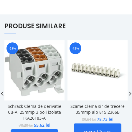
PRODUSE SIMILARE
-21%
-12%
Schrack Clema de derivatie
Scame Clema sir de trecere
Cu-Al 25mmp 3 poli izolata
35mmp alb 815.2366B
IKA26183-A
78,73
lei
89,64
lei
55,62
lei
70,20
lei