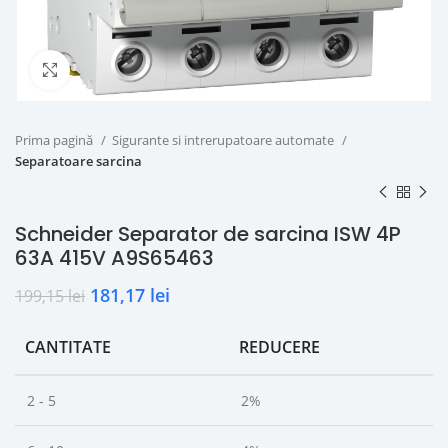
Click to enlarge
Prima pagină
Sigurante si intrerupatoare automate
Separatoare sarcina
Schneider Separator de sarcina ISW 4P
63A 415V A9S65463
181,17
lei
199,15
lei
CANTITATE
REDUCERE
2 - 5
2%