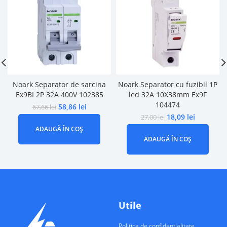
Noark Separator de sarcina
Noark Separator cu fuzibil 1P
Ex9BI 2P 32A 400V 102385
led 32A 10X38mm Ex9F
104474
58,86
lei
67,66
lei
18,09
lei
27,00
lei
ADAUGĂ ÎN COȘ
ADAUGĂ ÎN COȘ
Utile
Politica de confidentialitate