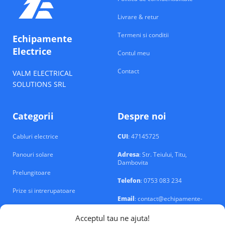
Livrare & retur
Termeni si conditii
Echipamente
Electrice
Contul meu
Contact
VALM ELECTRICAL
SOLUTIONS SRL
Categorii
Despre noi
Cabluri electrice
CUI
: 47145725
Panouri solare
Adresa
: Str. Teiului, Titu,
Dambovita
Prelungitoare
Telefon
: 0753 083 234
Prize si intrerupatoare
Email
: contact@echipamente-
electrice.ro
Sigurante si tablouri
Acceptul tau ne ajuta!