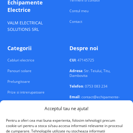
Termeni si conditii
Echipamente
Electrice
Contul meu
Contact
VALM ELECTRICAL
SOLUTIONS SRL
Categorii
Despre noi
Cabluri electrice
CUI
: 47145725
Panouri solare
Adresa
: Str. Teiului, Titu,
Dambovita
Prelungitoare
Telefon
: 0753 083 234
Prize si intrerupatoare
Email
: contact@echipamente-
electrice.ro
Sigurante si tablouri
Acceptul tau ne ajuta!
Pentru a oferi cea mai buna experienta, folosim tehnologii precum
cookie-uri pentru a stoca si/sau accesa informatii relevante in procesul
de cumparare. Tehnologiile utilizate nu stocheaza informatii