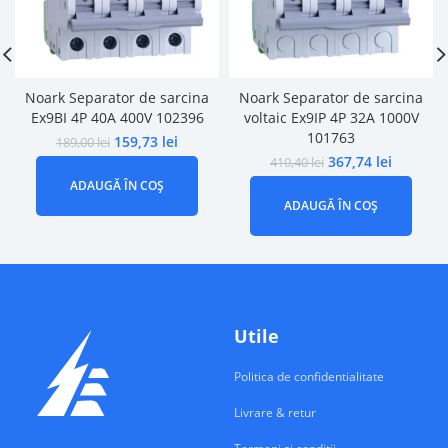
Noark Separator de sarcina
Noark Separator de sarcina
Ex9BI 4P 40A 400V 102396
voltaic Ex9IP 4P 32A 1000V
101763
159,73
lei
189,00
lei
367,74
lei
410,40
lei
ADAUGĂ ÎN COȘ
ADAUGĂ ÎN COȘ
Utile
Politica de confidentialitate
Livrare & retur