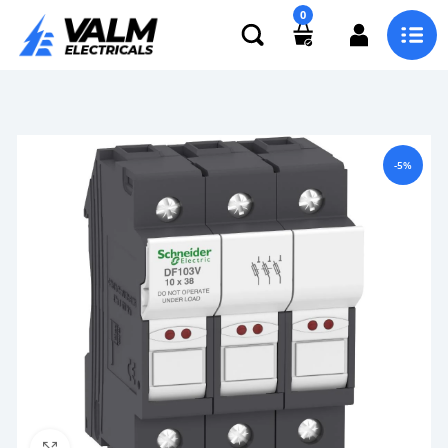
0
-5%