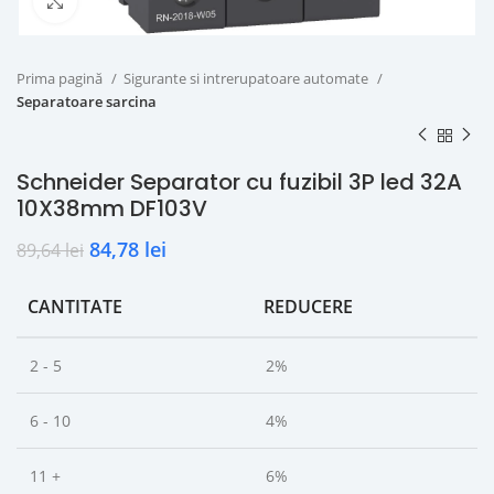
Click to enlarge
Prima pagină
Sigurante si intrerupatoare automate
Separatoare sarcina
Schneider Separator cu fuzibil 3P led 32A
10X38mm DF103V
84,78
lei
89,64
lei
CANTITATE
REDUCERE
2 - 5
2%
6 - 10
4%
11 +
6%