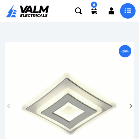
0
-20%