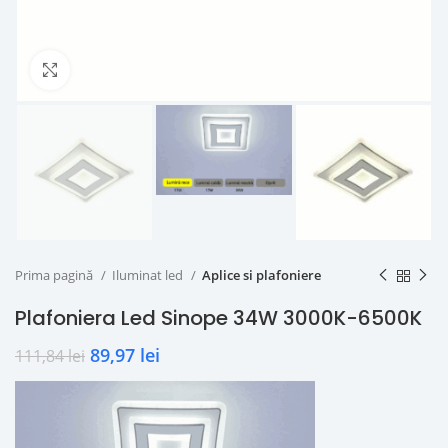
Click to enlarge
Prima pagină
Iluminat led
Aplice si plafoniere
Plafoniera Led Sinope 34W 3000K-6500K
89,97
lei
111,84
lei