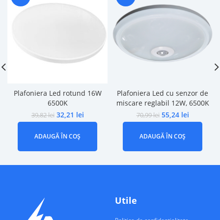
Plafoniera Led rotund 16W
Plafoniera Led cu senzor de
6500K
miscare reglabil 12W, 6500K
32,21
lei
55,24
lei
39,82
lei
70,99
lei
ADAUGĂ ÎN COȘ
ADAUGĂ ÎN COȘ
Utile