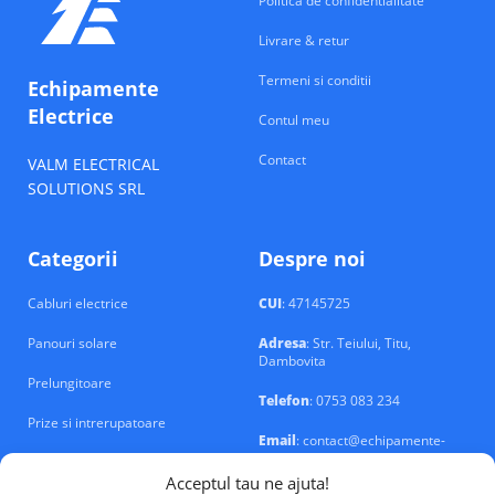
Politica de confidentialitate
Livrare & retur
Termeni si conditii
Echipamente
Electrice
Contul meu
Contact
VALM ELECTRICAL
SOLUTIONS SRL
Categorii
Despre noi
Cabluri electrice
CUI
: 47145725
Panouri solare
Adresa
: Str. Teiului, Titu,
Dambovita
Prelungitoare
Telefon
: 0753 083 234
Prize si intrerupatoare
Email
: contact@echipamente-
electrice.ro
Sigurante si tablouri
Acceptul tau ne ajuta!