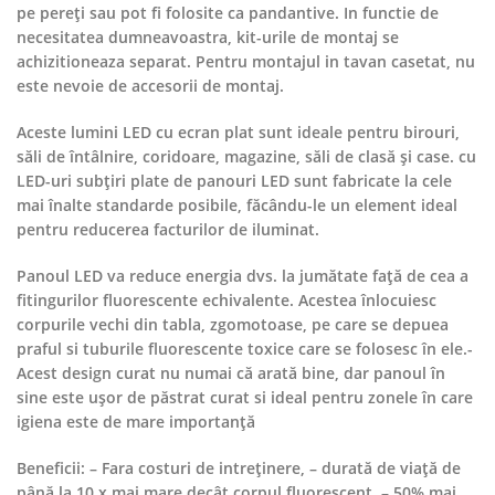
pe pereți sau pot fi folosite ca pandantive. In functie de
necesitatea dumneavoastra, kit-urile de montaj se
achizitioneaza separat. Pentru montajul in tavan casetat, nu
este nevoie de accesorii de montaj.
Aceste lumini LED cu ecran plat sunt ideale pentru birouri,
săli de întâlnire, coridoare, magazine, săli de clasă și case. cu
LED-uri subțiri plate de panouri LED sunt fabricate la cele
mai înalte standarde posibile, făcându-le un element ideal
pentru reducerea facturilor de iluminat.
Panoul LED va reduce energia dvs. la jumătate față de cea a
fitingurilor fluorescente echivalente. Acestea înlocuiesc
corpurile vechi din tabla, zgomotoase, pe care se depuea
praful si tuburile fluorescente toxice care se folosesc în ele.-
Acest design curat nu numai că arată bine, dar panoul în
sine este ușor de păstrat curat si ideal pentru zonele în care
igiena este de mare importanță
Beneficii: – Fara costuri de intreținere, – durată de viață de
până la 10 x mai mare decât corpul fluorescent, – 50% mai