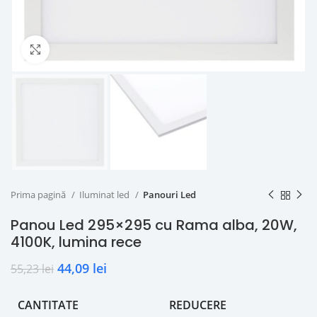
Click to enlarge
Prima pagină
Iluminat led
Panouri Led
Panou Led 295×295 cu Rama alba, 20W,
4100K, lumina rece
44,09
lei
55,23
lei
CANTITATE
REDUCERE