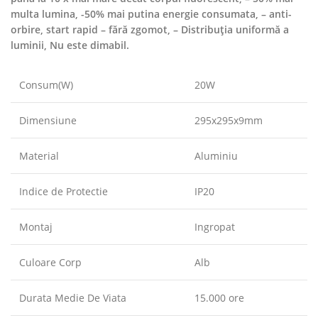
multa lumina, -50% mai putina energie consumata, – anti-
orbire, start rapid – fără zgomot, – Distribuția uniformă a
luminii, Nu este dimabil.
Consum(W)
20W
Dimensiune
295x295x9mm
Material
Aluminiu
Indice de Protectie
IP20
Montaj
Ingropat
Culoare Corp
Alb
Durata Medie De Viata
15.000 ore