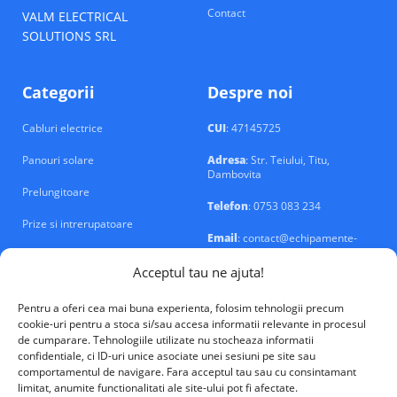
Contact
VALM ELECTRICAL
SOLUTIONS SRL
Categorii
Despre noi
Cabluri electrice
CUI
: 47145725
Panouri solare
Adresa
: Str. Teiului, Titu,
Dambovita
Prelungitoare
Telefon
: 0753 083 234
Prize si intrerupatoare
Email
: contact@echipamente-
electrice.ro
Sigurante si tablouri
Acceptul tau ne ajuta!
Pentru a oferi cea mai buna experienta, folosim tehnologii precum
cookie-uri pentru a stoca si/sau accesa informatii relevante in procesul
de cumparare. Tehnologiile utilizate nu stocheaza informatii
confidentiale, ci ID-uri unice asociate unei sesiuni pe site sau
VALM Electrical Solutions © 2026
comportamentul de navigare. Fara acceptul tau sau cu consintamant
limitat, anumite functionalitati ale site-ului pot fi afectate.