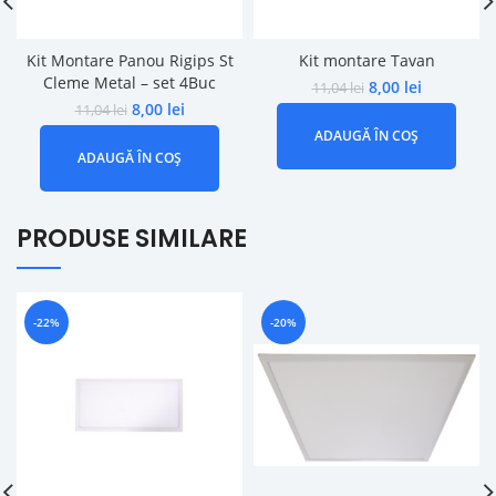
Kit Montare Panou Rigips St
Kit montare Tavan
Cleme Metal – set 4Buc
8,00
lei
11,04
lei
8,00
lei
11,04
lei
ADAUGĂ ÎN COȘ
ADAUGĂ ÎN COȘ
PRODUSE SIMILARE
-22%
-20%