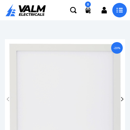
0
-20%