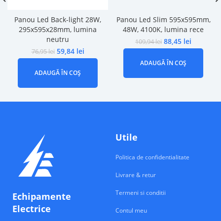
Panou Led Back-light 28W,
Panou Led Slim 595x595mm,
295x595x28mm, lumina
48W, 4100K, lumina rece
neutru
88,45
lei
109,94
lei
59,84
lei
76,95
lei
ADAUGĂ ÎN COȘ
ADAUGĂ ÎN COȘ
Utile
Politica de confidentialitate
Livrare & retur
Termeni si conditii
Echipamente
Electrice
Contul meu