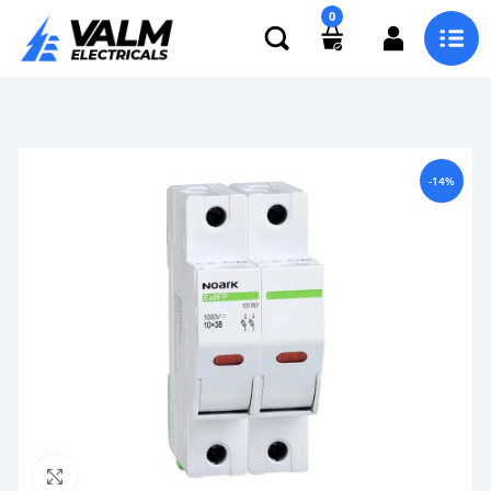
0
-14%
Click to enlarge