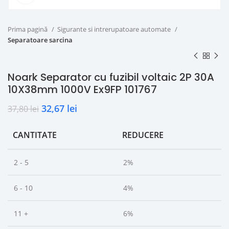
Prima pagină
Sigurante si intrerupatoare automate
Separatoare sarcina
Noark Separator cu fuzibil voltaic 2P 30A
10X38mm 1000V Ex9FP 101767
32,67
lei
37,80
lei
CANTITATE
REDUCERE
2 - 5
2%
6 - 10
4%
11 +
6%