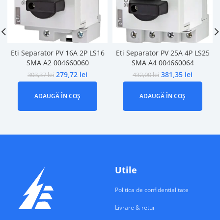
Eti Separator PV 16A 2P LS16
Eti Separator PV 25A 4P LS25
SMA A2 004660060
SMA A4 004660064
279,72
lei
381,35
lei
303,37
lei
432,00
lei
ADAUGĂ ÎN COȘ
ADAUGĂ ÎN COȘ
Utile
Politica de confidentialitate
Livrare & retur