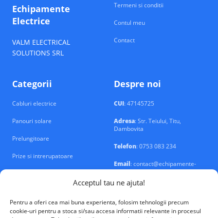
Termeni si conditii
Echipamente
Electrice
Contul meu
Contact
VALM ELECTRICAL
SOLUTIONS SRL
Categorii
Despre noi
Cabluri electrice
CUI
: 47145725
Panouri solare
Adresa
: Str. Teiului, Titu,
Dambovita
Prelungitoare
Telefon
: 0753 083 234
Prize si intrerupatoare
Email
: contact@echipamente-
electrice.ro
Sigurante si tablouri
Acceptul tau ne ajuta!
Pentru a oferi cea mai buna experienta, folosim tehnologii precum
cookie-uri pentru a stoca si/sau accesa informatii relevante in procesul