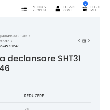
0
erupatoare automate
catoare
2-24V 100546
a declansare SHT31
546
REDUCERE
2%