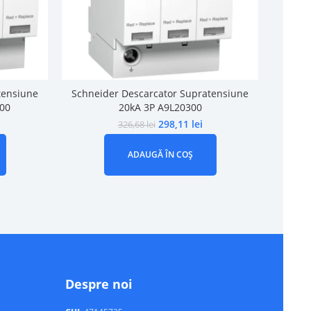
tensiune
Schneider Descarcator Supratensiune
Schne
00
20kA 3P A9L20300
298,11
lei
326,68
lei
ADAUGĂ ÎN COȘ
Despre noi