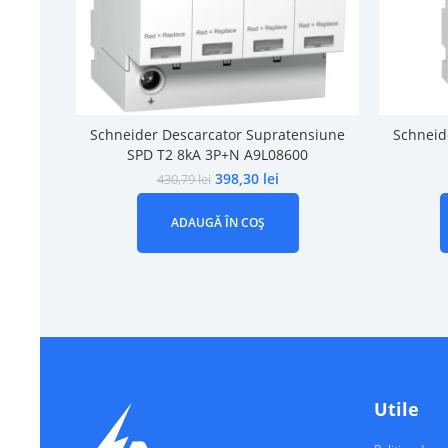
Schneider Descarcator Supratensiune
Schneid
SPD T2 8kA 3P+N A9L08600
398,30
lei
430,79
lei
ADAUGĂ ÎN COȘ
Utile