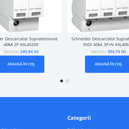
er Descarcator Supratensiune
Schneider Descarcator Supra
40kA 2P A9L40200
350V 40kA 3P+N A9L406
240,84
lei
394,74
lei
260,28
lei
448,80
lei
ADAUGĂ ÎN COȘ
ADAUGĂ ÎN COȘ
Categorii