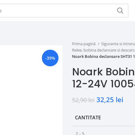
Prima pagină
Sigurante si intr
Relee, bobina declansare si descar
Noark Bobina declansare SHT31 1
-39%
Noark Bobin
12-24V 100
32,25
lei
52,90
lei
CANTITATE
2 - 5