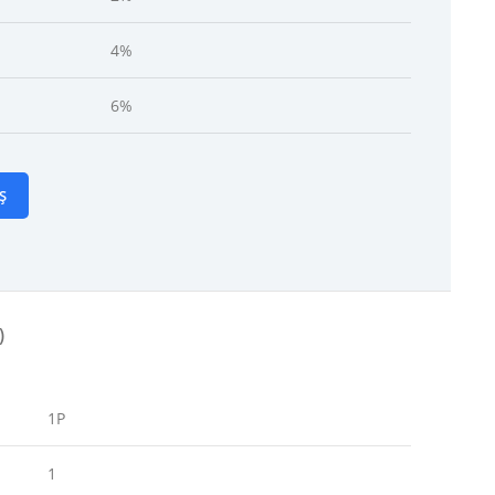
4%
6%
Ș
)
1P
1