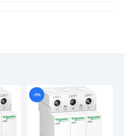
-9%
-6%