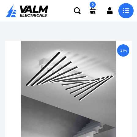
0
-21%