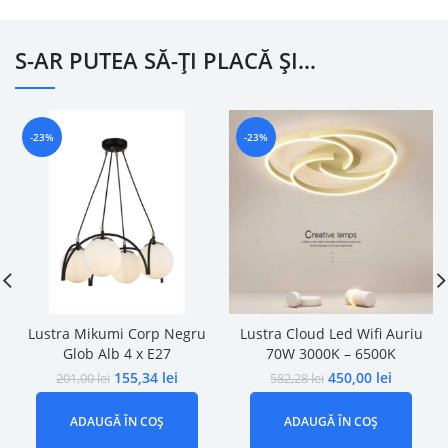
S-AR PUTEA SĂ-ȚI PLACĂ ȘI…
-23%
-23%
Lustra Mikumi Corp Negru
Lustra Cloud Led Wifi Auriu
Glob Alb 4 x E27
70W 3000K – 6500K
155,34
lei
450,00
lei
201,00
lei
582,28
lei
ADAUGĂ ÎN COȘ
ADAUGĂ ÎN COȘ