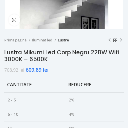
Click to enlarge
Prima pagină
Iluminat led
Lustre
Lustra Mikumi Led Corp Negru 228W Wifi
3000K – 6500K
609,89
lei
768,92
lei
CANTITATE
REDUCERE
2 - 5
2%
6 - 10
4%