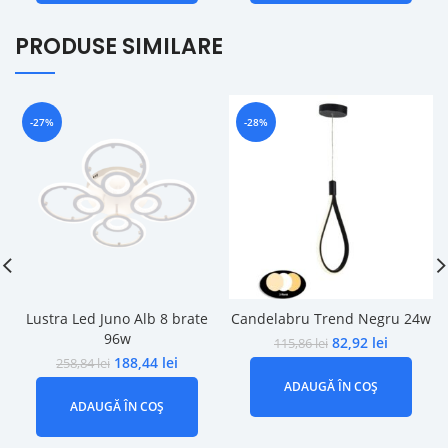
PRODUSE SIMILARE
-27%
-28%
Lustra Led Juno Alb 8 brate
Candelabru Trend Negru 24w
96w
82,92
lei
115,86
lei
188,44
lei
258,84
lei
ADAUGĂ ÎN COȘ
ADAUGĂ ÎN COȘ