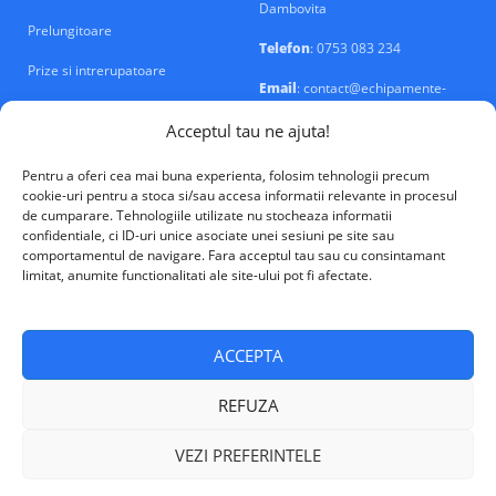
Dambovita
Prelungitoare
Telefon
: 0753 083 234
Prize si intrerupatoare
Email
: contact@echipamente-
electrice.ro
Sigurante si tablouri
Acceptul tau ne ajuta!
Pentru a oferi cea mai buna experienta, folosim tehnologii precum
cookie-uri pentru a stoca si/sau accesa informatii relevante in procesul
de cumparare. Tehnologiile utilizate nu stocheaza informatii
confidentiale, ci ID-uri unice asociate unei sesiuni pe site sau
VALM Electrical Solutions © 2026
comportamentul de navigare. Fara acceptul tau sau cu consintamant
limitat, anumite functionalitati ale site-ului pot fi afectate.
ACCEPTA
REFUZA
VEZI PREFERINTELE