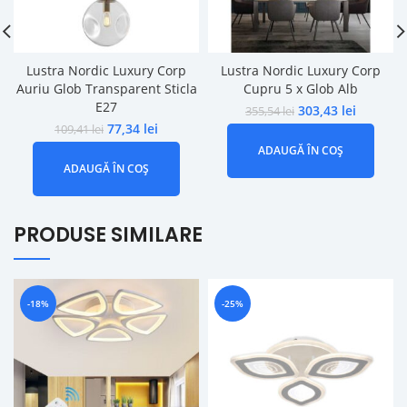
Lustra Nordic Luxury Corp
Lustra Nordic Luxury Corp
Auriu Glob Transparent Sticla
Cupru 5 x Glob Alb
E27
303,43
lei
355,54
lei
77,34
lei
109,41
lei
ADAUGĂ ÎN COȘ
ADAUGĂ ÎN COȘ
PRODUSE SIMILARE
-18%
-25%