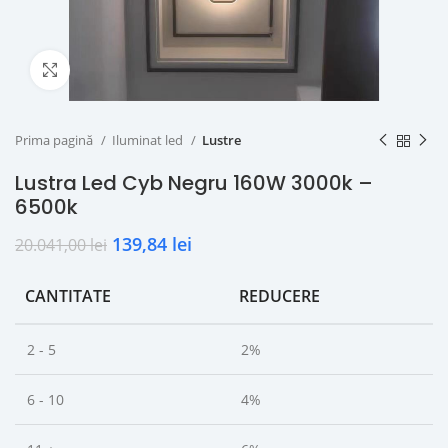
Click to enlarge
Prima pagină
Iluminat led
Lustre
Lustra Led Cyb Negru 160W 3000k –
6500k
139,84
lei
20.041,00
lei
CANTITATE
REDUCERE
2 - 5
2%
6 - 10
4%