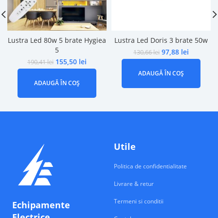
Lustra Led 80w 5 brate Hygiea
Lustra Led Doris 3 brate 50w
5
97,88
lei
130,66
lei
155,50
lei
190,41
lei
ADAUGĂ ÎN COȘ
ADAUGĂ ÎN COȘ
Utile
Politica de confidentialitate
Livrare & retur
Termeni si conditii
Echipamente
Electrice