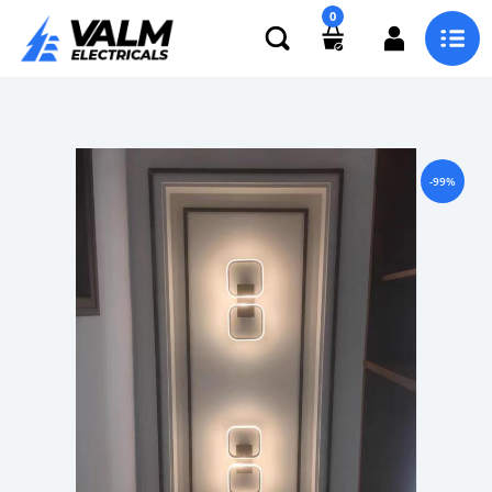
0
-99%