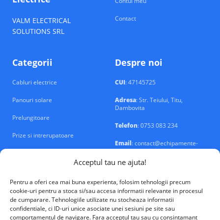
Contul meu
Contact
VALM ELECTRICAL
SOLUTIONS SRL
Categorii
Despre noi
Cabluri electrice
CUI
: 47145725
Panouri solare
Adresa
: Str. Teiului, Titu,
Dambovita
Prelungitoare
Telefon
: 0753 083 234
Prize si intrerupatoare
Email
: contact@echipamente-
electrice.ro
Sigurante si tablouri
Acceptul tau ne ajuta!
Pentru a oferi cea mai buna experienta, folosim tehnologii precum
cookie-uri pentru a stoca si/sau accesa informatii relevante in procesul
de cumparare. Tehnologiile utilizate nu stocheaza informatii
confidentiale, ci ID-uri unice asociate unei sesiuni pe site sau
VALM Electrical Solutions © 2026
comportamentul de navigare. Fara acceptul tau sau cu consintamant