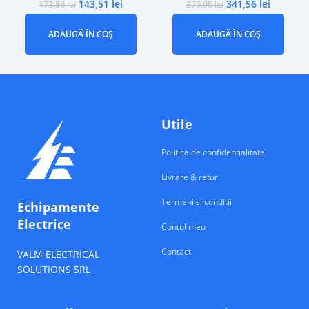
143,51
lei
341,56
lei
173,86
lei
379,96
lei
ADAUGĂ ÎN COȘ
ADAUGĂ ÎN COȘ
Utile
Politica de confidentialitate
Livrare & retur
Termeni si conditii
Echipamente
Electrice
Contul meu
Contact
VALM ELECTRICAL
SOLUTIONS SRL