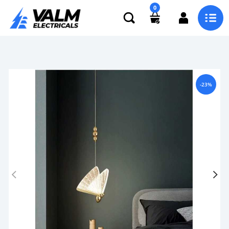
0
-23%