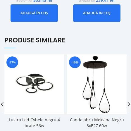
303,43
lei
239,41
lei
355,54
lei
278,55
lei
ADAUGĂ ÎN COȘ
ADAUGĂ ÎN COȘ
PRODUSE SIMILARE
-17%
-10%
Lustra Led Cybele negru 4
Candelabru Meksina Negru
brate 56w
3xE27 60w