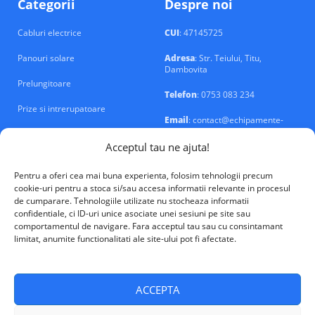
Categorii
Despre noi
Cabluri electrice
CUI
: 47145725
Panouri solare
Adresa
: Str. Teiului, Titu,
Dambovita
Prelungitoare
Telefon
: 0753 083 234
Prize si intrerupatoare
Email
: contact@echipamente-
electrice.ro
Sigurante si tablouri
Acceptul tau ne ajuta!
Pentru a oferi cea mai buna experienta, folosim tehnologii precum
cookie-uri pentru a stoca si/sau accesa informatii relevante in procesul
de cumparare. Tehnologiile utilizate nu stocheaza informatii
confidentiale, ci ID-uri unice asociate unei sesiuni pe site sau
VALM Electrical Solutions © 2026
comportamentul de navigare. Fara acceptul tau sau cu consintamant
limitat, anumite functionalitati ale site-ului pot fi afectate.
ACCEPTA