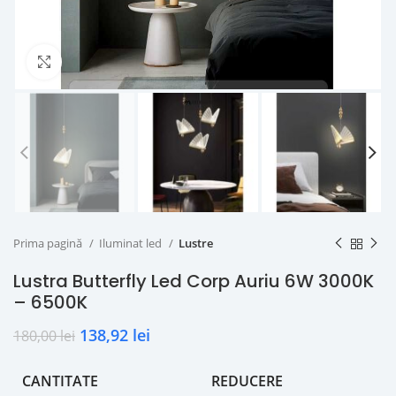
Click to enlarge
Prima pagină
Iluminat led
Lustre
Lustra Butterfly Led Corp Auriu 6W 3000K
– 6500K
138,92
lei
180,00
lei
CANTITATE
REDUCERE