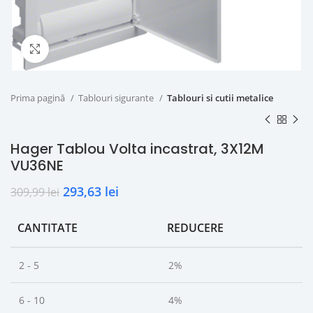
Click to enlarge
Prima pagină
Tablouri sigurante
Tablouri si cutii metalice
Hager Tablou Volta incastrat, 3X12M
VU36NE
293,63
lei
309,99
lei
CANTITATE
REDUCERE
2 - 5
2%
6 - 10
4%