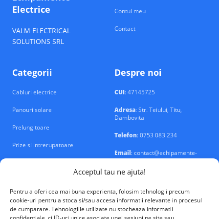
Electrice
Contul meu
Contact
VALM ELECTRICAL
SOLUTIONS SRL
Categorii
Despre noi
Cabluri electrice
CUI
: 47145725
Panouri solare
Adresa
: Str. Teiului, Titu,
Dambovita
Prelungitoare
Telefon
: 0753 083 234
Prize si intrerupatoare
Email
: contact@echipamente-
electrice.ro
Sigurante si tablouri
Acceptul tau ne ajuta!
Pentru a oferi cea mai buna experienta, folosim tehnologii precum
cookie-uri pentru a stoca si/sau accesa informatii relevante in procesul
de cumparare. Tehnologiile utilizate nu stocheaza informatii
confidentiale, ci ID-uri unice asociate unei sesiuni pe site sau