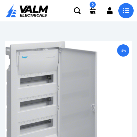
0
-5%