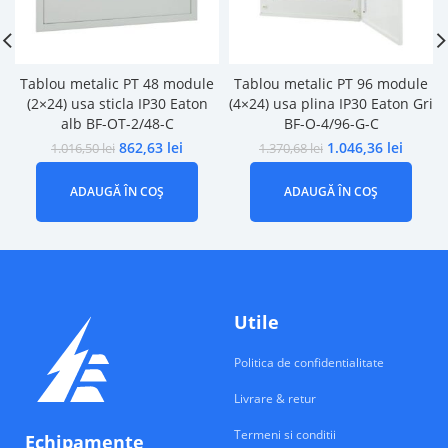
Tablou metalic PT 48 module
Tablou metalic PT 96 module
(2×24) usa sticla IP30 Eaton
(4×24) usa plina IP30 Eaton Gri
alb BF-OT-2/48-C
BF-O-4/96-G-C
862,63
lei
1.046,36
lei
1.016,50
lei
1.370,68
lei
ADAUGĂ ÎN COȘ
ADAUGĂ ÎN COȘ
Utile
Politica de confidentialitate
Livrare & retur
Termeni si conditii
Echipamente