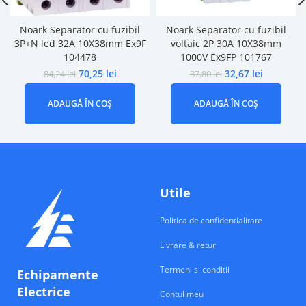
Noark Separator cu fuzibil
Noark Separator cu fuzibil
3P+N led 32A 10X38mm Ex9F
voltaic 2P 30A 10X38mm
104478
1000V Ex9FP 101767
70,25
lei
32,67
lei
84,24
lei
37,80
lei
ADAUGĂ ÎN COȘ
ADAUGĂ ÎN COȘ
Utile
Politica de confidentialitate
Livrare & retur
Termeni si conditii
Echipamente
Electrice
Contul meu