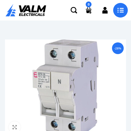
0
-28%
Click to enlarge