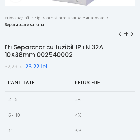
Prima pagină
Sigurante si intrerupatoare automate
Separatoare sarcina
Eti Separator cu fuzibil 1P+N 32A
10X38mm 002540002
23,22
lei
32,29
lei
CANTITATE
REDUCERE
2 - 5
2%
6 - 10
4%
11 +
6%