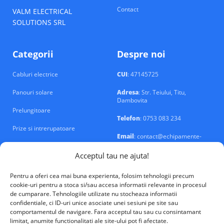
Contact
VALM ELECTRICAL
SOLUTIONS SRL
Categorii
Despre noi
Cabluri electrice
CUI
: 47145725
Panouri solare
Adresa
: Str. Teiului, Titu,
Dambovita
Prelungitoare
Telefon
: 0753 083 234
Prize si intrerupatoare
Email
: contact@echipamente-
electrice.ro
Sigurante si tablouri
Acceptul tau ne ajuta!
Pentru a oferi cea mai buna experienta, folosim tehnologii precum
cookie-uri pentru a stoca si/sau accesa informatii relevante in procesul
de cumparare. Tehnologiile utilizate nu stocheaza informatii
confidentiale, ci ID-uri unice asociate unei sesiuni pe site sau
VALM Electrical Solutions © 2026
comportamentul de navigare. Fara acceptul tau sau cu consintamant
limitat, anumite functionalitati ale site-ului pot fi afectate.