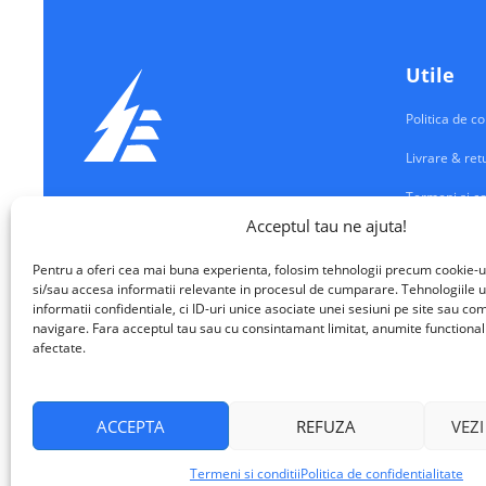
Utile
Politica de co
Livrare & ret
Termeni si co
Echipamente Electrice
Acceptul tau ne ajuta!
Contul meu
VALM ELECTRICAL SOLUTIONS SRL
Pentru a oferi cea mai buna experienta, folosim tehnologii precum cookie-u
Contact
si/sau accesa informatii relevante in procesul de cumparare. Tehnologiile u
informatii confidentiale, ci ID-uri unice asociate unei sesiuni pe site sau 
navigare. Fara acceptul tau sau cu consintamant limitat, anumite functionalita
afectate.
ACCEPTA
REFUZA
VEZI
VALM Electrical Solutions © 2026
Termeni si conditii
Politica de confidentialitate