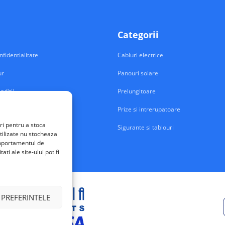
Categorii
nfidentialitate
Cabluri electrice
ur
Panouri solare
nditii
Prelungitoare
Prize si intrerupatoare
ri pentru a stoca
Sigurante si tablouri
tilizate nu stocheaza
comportamentul de
ti ale site-ului pot fi
 PREFERINTELE