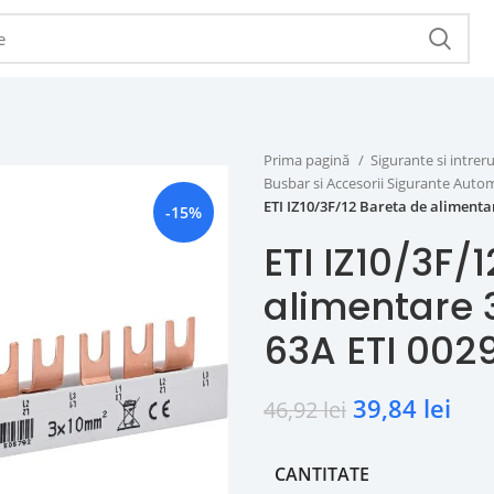
Prima pagină
Sigurante si intr
Busbar si Accesorii Sigurante Aut
ETI IZ10/3F/12 Bareta de aliment
-15%
ETI IZ10/3F/
alimentare 
63A ETI 002
39,84
lei
46,92
lei
CANTITATE