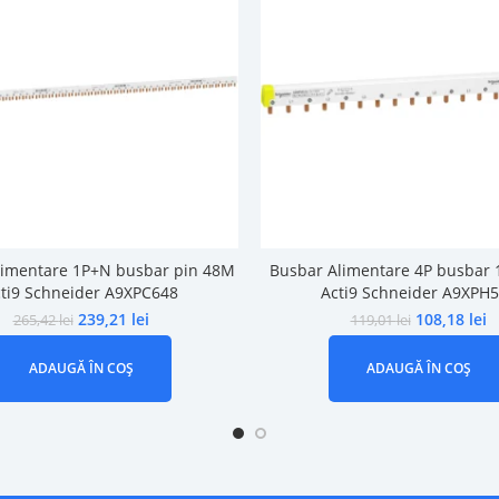
limentare 1P+N busbar pin 48M
Busbar Alimentare 4P busbar
ti9 Schneider A9XPC648
Acti9 Schneider A9XPH
239,21
lei
108,18
lei
265,42
lei
119,01
lei
ADAUGĂ ÎN COȘ
ADAUGĂ ÎN COȘ