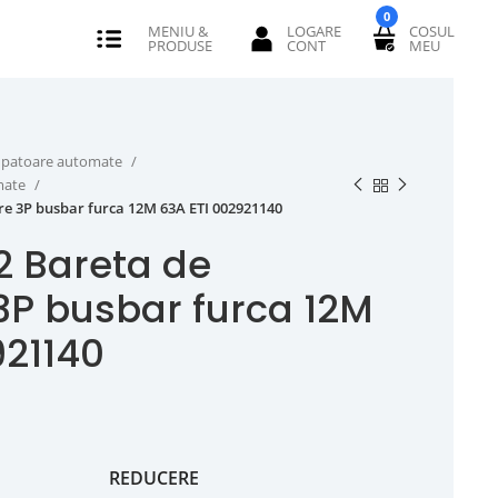
0
erupatoare automate
omate
are 3P busbar furca 12M 63A ETI 002921140
12 Bareta de
3P busbar furca 12M
921140
REDUCERE