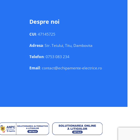
Despre noi
CUI
: 47145725
Adresa
: Str. Teiului, Titu, Dambovita
Telefon
: 0753 083 234
Email
: contact@echipamente-electrice.ro