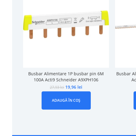
Busbar Alimentare 1P busbar pin 6M
Busbar A
100A Acti9 Schneider A9XPH106
Ac
19,96
lei
27,93
lei
ADAUGĂ ÎN COȘ