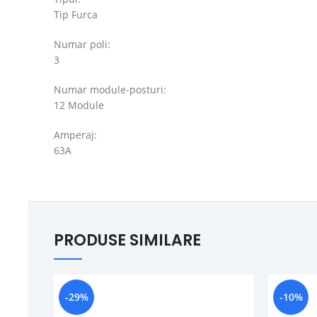
Tip Furca
Numar poli:
3
Numar module-posturi:
12 Module
Amperaj:
63A
PRODUSE SIMILARE
-29%
-10%