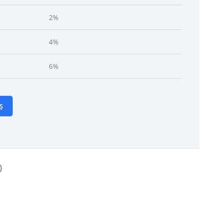
2%
4%
6%
Ș
)