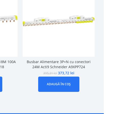
 18M 100A
Busbar Alimentare 3P+N cu conectori
Busba
518
24M Acti9 Schneider A9XPP724
373,72
lei
395,31
lei
ADAUGĂ ÎN COȘ