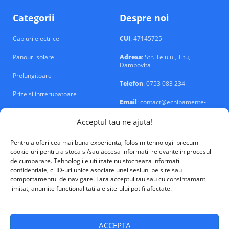
Categorii
Despre noi
Cabluri electrice
CUI
: 47145725
Panouri solare
Adresa
: Str. Teiului, Titu,
Dambovita
Prelungitoare
Telefon
: 0753 083 234
Prize si intrerupatoare
Email
: contact@echipamente-
electrice.ro
Sigurante si tablouri
Acceptul tau ne ajuta!
Pentru a oferi cea mai buna experienta, folosim tehnologii precum
cookie-uri pentru a stoca si/sau accesa informatii relevante in procesul
de cumparare. Tehnologiile utilizate nu stocheaza informatii
confidentiale, ci ID-uri unice asociate unei sesiuni pe site sau
VALM Electrical Solutions © 2026
comportamentul de navigare. Fara acceptul tau sau cu consintamant
limitat, anumite functionalitati ale site-ului pot fi afectate.
ACCEPTA