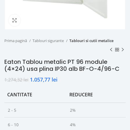
Click to enlarge
Prima pagină
Tablouri sigurante
Tablouri si cutii metalice
Eaton Tablou metalic PT 96 module
(4×24) usa plina IP30 alb BF-O-4/96-C
1.057,77
lei
1.274,32
lei
CANTITATE
REDUCERE
2 - 5
2%
6 - 10
4%