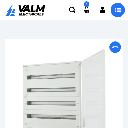
0
-17%