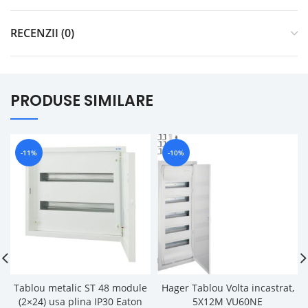
RECENZII (0)
PRODUSE SIMILARE
-11%
-10%
Tablou metalic ST 48 module
Hager Tablou Volta incastrat,
(2×24) usa plina IP30 Eaton
5X12M VU60NE