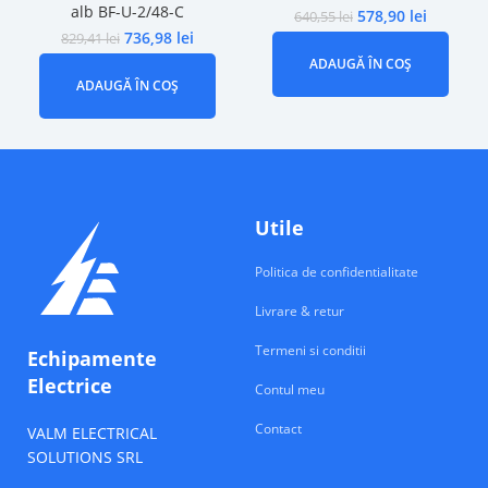
alb BF-U-2/48-C
578,90
lei
640,55
lei
736,98
lei
829,41
lei
ADAUGĂ ÎN COȘ
ADAUGĂ ÎN COȘ
Utile
Politica de confidentialitate
Livrare & retur
Termeni si conditii
Echipamente
Electrice
Contul meu
Contact
VALM ELECTRICAL
SOLUTIONS SRL