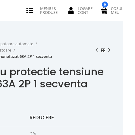
0
erupatoare automate
catoare
 monofazat 63A 2P 1 secventa
u protectie tensiune
3A 2P 1 secventa
REDUCERE
2%