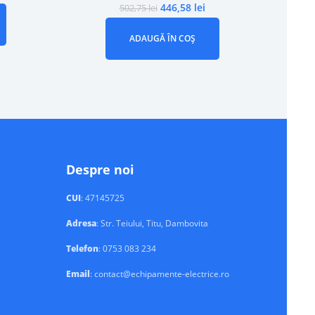
446,58
lei
502,75
lei
ADAUGĂ ÎN COȘ
Despre noi
CUI
: 47145725
Adresa
: Str. Teiului, Titu, Dambovita
Telefon
: 0753 083 234
Email
: contact@echipamente-electrice.ro