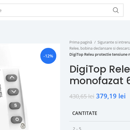
Prima pagină
Sigurante si intr
Relee, bobina declansare si descar
DigiTop Releu protectie tensiune
-12%
DigiTop Rele
monofazat 6
379,19
lei
430,65
lei
CANTITATE
2 - 5