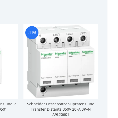
-11%
-11%
nsiune la
Schneider Descarcator Supratensiune
Schne
0501
Transfer Distanta 350V 20kA 3P+N
A9L20601