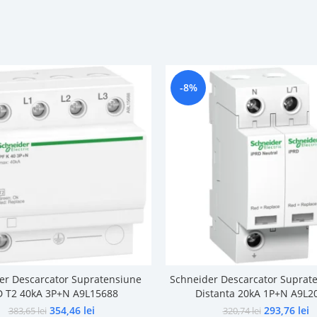
-8%
er Descarcator Supratensiune
Schneider Descarcator Suprate
D T2 40kA 3P+N A9L15688
Distanta 20kA 1P+N A9L2
354,46
lei
293,76
lei
383,65
lei
320,74
lei