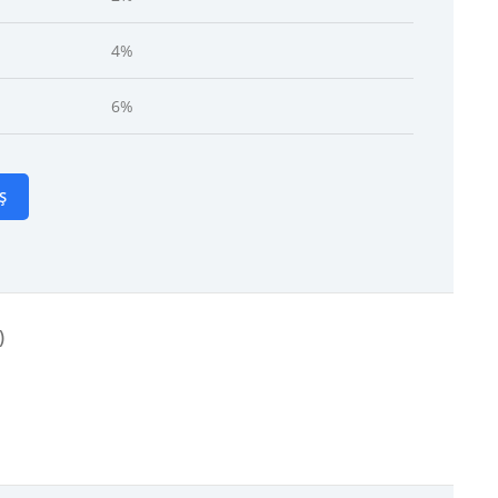
4%
6%
Ș
)