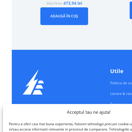
473,94
lei
502,75
lei
ADAUGĂ ÎN COȘ
Utile
Politica de co
Livrare & ret
Termeni si co
Echipamente Electrice
Acceptul tau ne ajuta!
Contul meu
VALM ELECTRICAL SOLUTIONS SRL
Pentru a oferi cea mai buna experienta, folosim tehnologii precum cookie-u
Contact
si/sau accesa informatii relevante in procesul de cumparare. Tehnologiile u