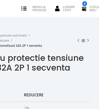
0
erupatoare automate
catoare
 monofazat 32A 2P 1 secventa
u protectie tensiune
2A 2P 1 secventa
REDUCERE
2%