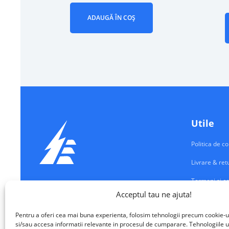
ADAUGĂ ÎN COȘ
Utile
Politica de co
Livrare & ret
Termeni si co
Echipamente Electrice
Acceptul tau ne ajuta!
Contul meu
VALM ELECTRICAL SOLUTIONS SRL
Pentru a oferi cea mai buna experienta, folosim tehnologii precum cookie-u
Contact
si/sau accesa informatii relevante in procesul de cumparare. Tehnologiile u