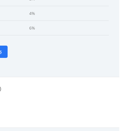
4%
6%
Ș
)