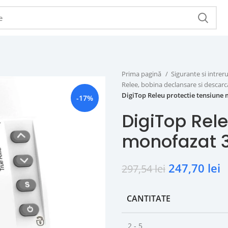
Prima pagină
Sigurante si intr
Relee, bobina declansare si descar
DigiTop Releu protectie tensiune
-17%
DigiTop Rele
monofazat 3
247,70
lei
297,54
lei
CANTITATE
2 - 5