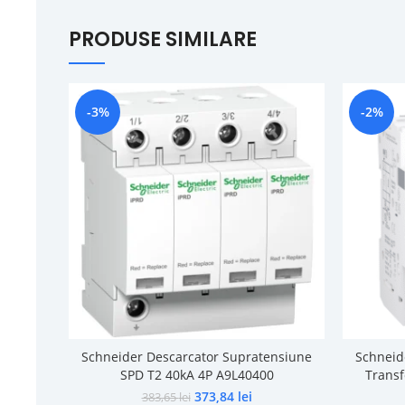
PRODUSE SIMILARE
-3%
-2%
Schneider Descarcator Supratensiune
Schneid
SPD T2 40kA 4P A9L40400
Transf
373,84
lei
383,65
lei