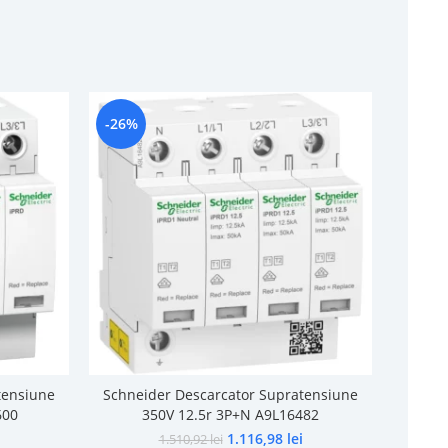
-26%
-20%
tensiune
Schneider Descarcator Supratensiune
Schne
600
350V 12.5r 3P+N A9L16482
Trans
1.116,98
lei
1.510,92
lei