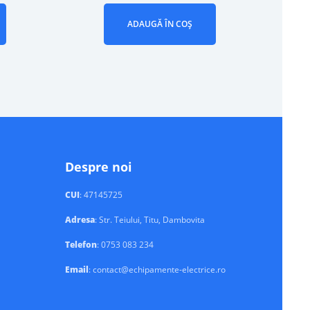
ADAUGĂ ÎN COȘ
Despre noi
CUI
: 47145725
Adresa
: Str. Teiului, Titu, Dambovita
Telefon
: 0753 083 234
Email
: contact@echipamente-electrice.ro