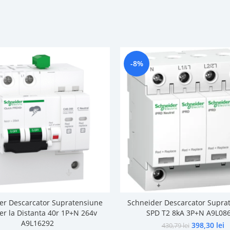
-8%
er Descarcator Supratensiune
Schneider Descarcator Supra
er la Distanta 40r 1P+N 264v
SPD T2 8kA 3P+N A9L08
A9L16292
398,30
lei
430,79
lei