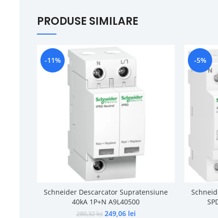
PRODUSE SIMILARE
-11%
-5%
Schneider Descarcator Supratensiune
Schneid
40kA 1P+N A9L40500
SP
249,06
lei
280,32
lei