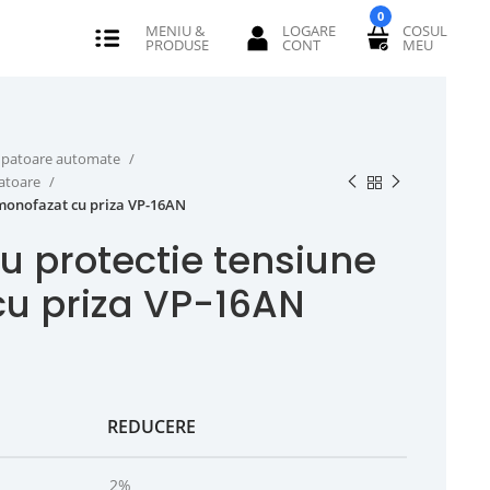
0
erupatoare automate
catoare
 monofazat cu priza VP-16AN
u protectie tensiune
u priza VP-16AN
REDUCERE
2%