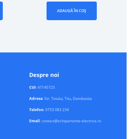
ADAUGĂ ÎN COȘ
Despre noi
CUI
: 47145725
Adresa
: Str. Teiului, Titu, Dambovita
Telefon
: 0753 083 234
Email
: contact@echipamente-electrice.ro