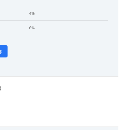
4%
6%
Ș
)