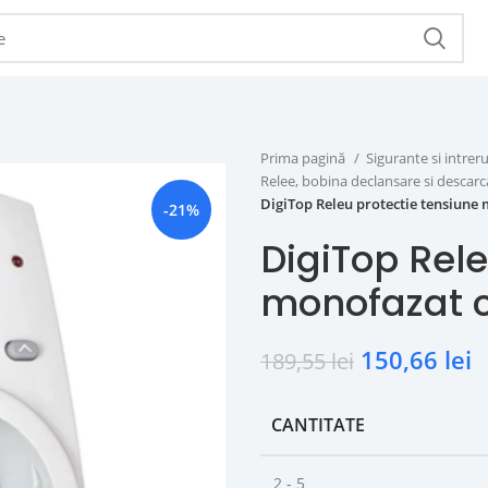
Prima pagină
Sigurante si intr
Relee, bobina declansare si descar
DigiTop Releu protectie tensiune
-21%
DigiTop Rele
monofazat c
150,66
lei
189,55
lei
CANTITATE
2 - 5