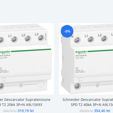
-8%
er Descarcator Supratensiune
Schneider Descarcator Supra
D T2 20kA 3P+N A9L15693
SPD T2 40kA 3P+N A9L15
319,19
lei
354,46
lei
334,78
lei
383,65
lei