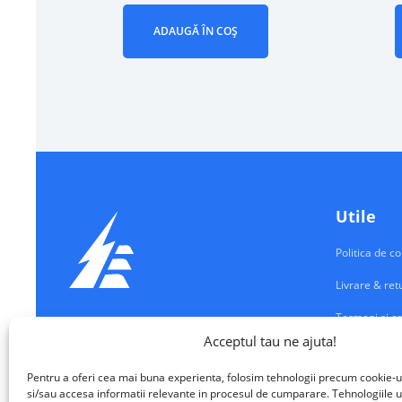
ADAUGĂ ÎN COȘ
Utile
Politica de co
Livrare & ret
Termeni si co
Echipamente Electrice
Acceptul tau ne ajuta!
Contul meu
VALM ELECTRICAL SOLUTIONS SRL
Pentru a oferi cea mai buna experienta, folosim tehnologii precum cookie-u
Contact
si/sau accesa informatii relevante in procesul de cumparare. Tehnologiile u