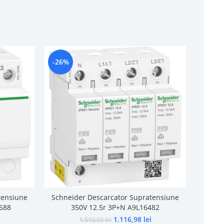
-26%
-11%
tensiune
Schneider Descarcator Supratensiune
Schne
688
350V 12.5r 3P+N A9L16482
1.116,98
lei
1.510,92
lei