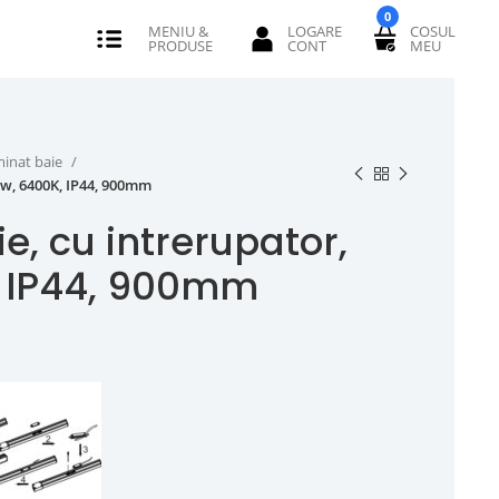
0
minat baie
0w, 6400K, IP44, 900mm
e, cu intrerupator,
, IP44, 900mm