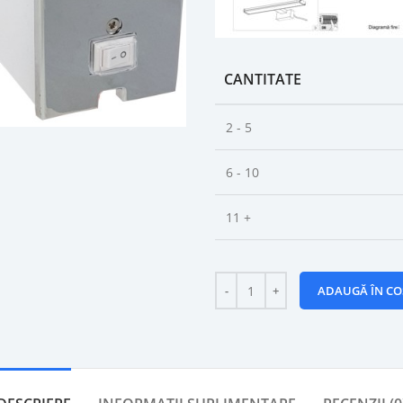
CANTITATE
2 - 5
6 - 10
11 +
ADAUGĂ ÎN CO