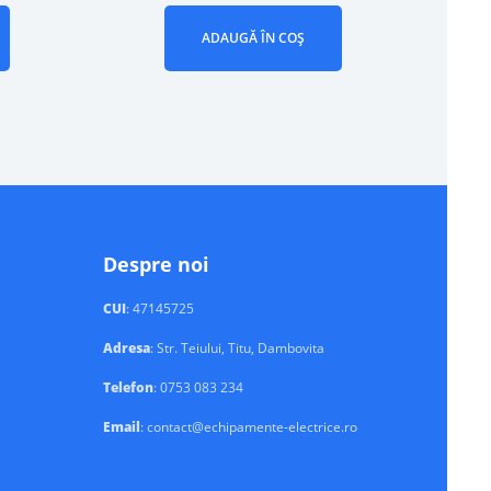
ADAUGĂ ÎN COȘ
Despre noi
CUI
: 47145725
Adresa
: Str. Teiului, Titu, Dambovita
Telefon
: 0753 083 234
Email
: contact@echipamente-electrice.ro