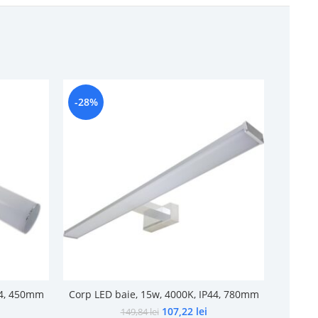
-28%
-19%
44, 450mm
Corp LED baie, 15w, 4000K, IP44, 780mm
Plafon
107,22
lei
149,84
lei