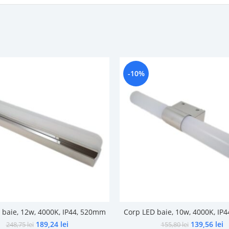
-10%
 baie, 12w, 4000K, IP44, 520mm
Corp LED baie, 10w, 4000K, IP
189,24
lei
139,56
lei
248,75
lei
155,80
lei