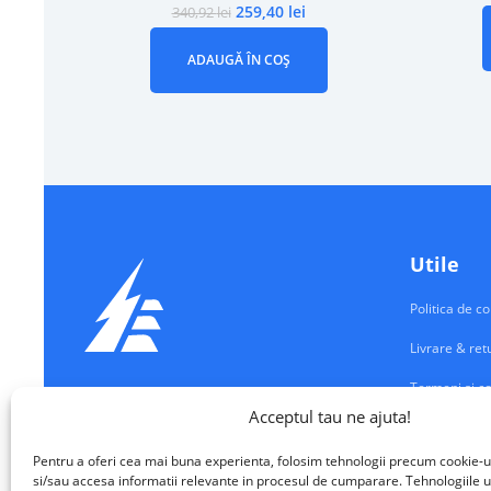
259,40
lei
340,92
lei
ADAUGĂ ÎN COȘ
Utile
Politica de co
Livrare & ret
Termeni si co
Echipamente Electrice
Acceptul tau ne ajuta!
Contul meu
VALM ELECTRICAL SOLUTIONS SRL
Pentru a oferi cea mai buna experienta, folosim tehnologii precum cookie-u
Contact
si/sau accesa informatii relevante in procesul de cumparare. Tehnologiile u