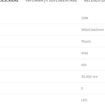
DESCRIERE
INFORMAȚII SUPLIMENTARE
RECENZII (0
20W
900x53x65mm
Plastic
IP44
Alb
30.000 ore
E
LED