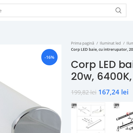
Prima pagină
Iluminat led
Ilu
Corp LED baie, cu intrerupator, 2
-16%
Corp LED bai
20w, 6400K
167,24
lei
199,82
lei