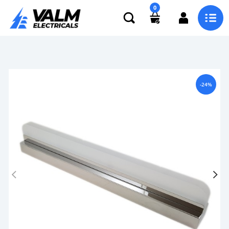
0
-24%