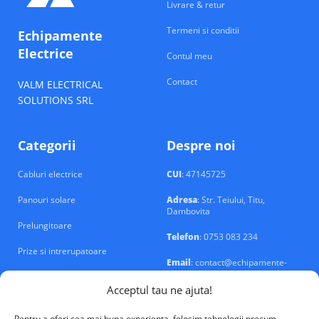
Livrare & retur
Termeni si conditii
Echipamente
Electrice
Contul meu
Contact
VALM ELECTRICAL
SOLUTIONS SRL
Categorii
Despre noi
Cabluri electrice
CUI
: 47145725
Panouri solare
Adresa
: Str. Teiului, Titu,
Dambovita
Prelungitoare
Telefon
: 0753 083 234
Prize si intrerupatoare
Email
: contact@echipamente-
electrice.ro
Sigurante si tablouri
Acceptul tau ne ajuta!
Pentru a oferi cea mai buna experienta, folosim tehnologii precum