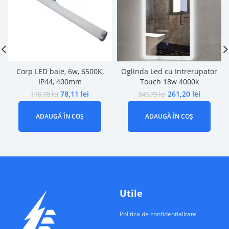
Corp LED baie, 6w, 6500K,
Oglinda Led cu Intrerupator
IP44, 400mm
Touch 18w 4000k
78,11
lei
261,20
lei
110,78
lei
345,79
lei
ADAUGĂ ÎN COȘ
ADAUGĂ ÎN COȘ
Utile
Politica de confidentialitate