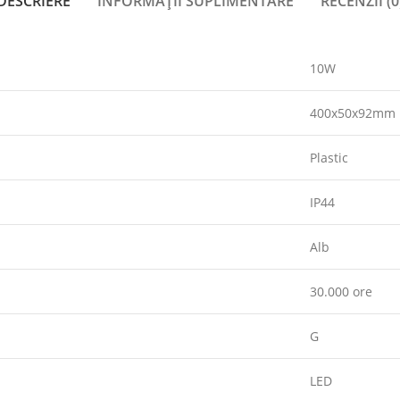
DESCRIERE
INFORMAȚII SUPLIMENTARE
RECENZII (0
10W
400x50x92mm
Plastic
IP44
Alb
30.000 ore
G
LED