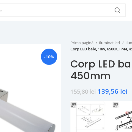
Prima pagină
Iluminat led
Ilu
Corp LED baie, 10w, 6500K, IP44,
-10%
Corp LED bai
450mm
139,56
lei
155,80
lei