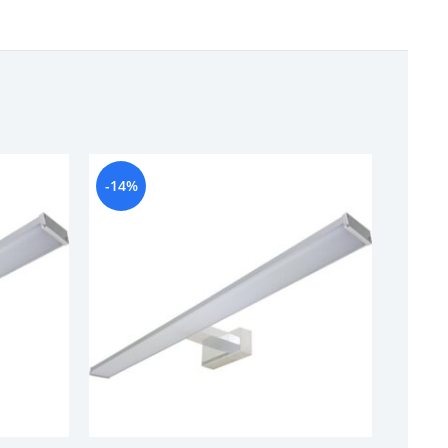
-14%
-24%