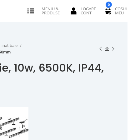
0
minat baie
 450mm
e, 10w, 6500K, IP44,