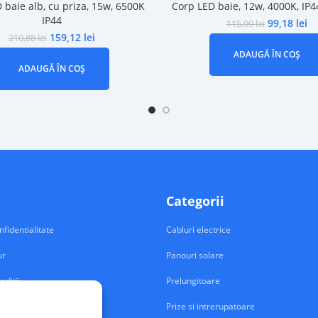
 baie alb, cu priza, 15w, 6500K
Corp LED baie, 12w, 4000K, IP
IP44
99,18
lei
115,99
lei
159,12
lei
210,88
lei
ADAUGĂ ÎN COȘ
ADAUGĂ ÎN COȘ
Categorii
nfidentialitate
Cabluri electrice
ur
Panouri solare
nditii
Prelungitoare
Prize si intrerupatoare