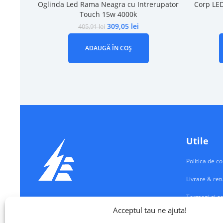
Oglinda Led Rama Neagra cu Intrerupator
Corp LED
Touch 15w 4000k
309,05
lei
405,91
lei
ADAUGĂ ÎN COȘ
Utile
Politica de co
Livrare & ret
Termeni si co
Echipamente Electrice
Acceptul tau ne ajuta!
Contul meu
VALM ELECTRICAL SOLUTIONS SRL